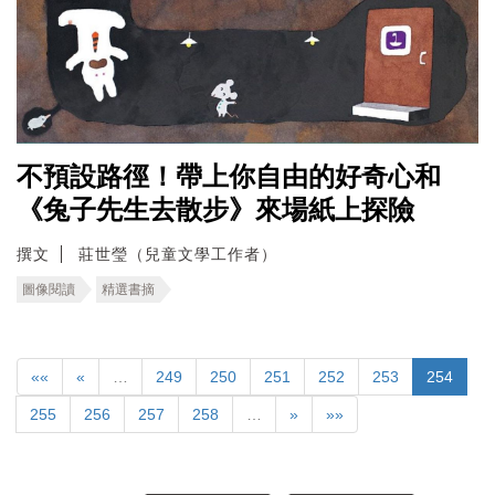
不預設路徑！帶上你自由的好奇心和
《兔子先生去散步》來場紙上探險
撰文
莊世瑩（兒童文學工作者）
圖像閱讀
精選書摘
««
«
…
249
250
251
252
253
254
255
256
257
258
…
»
»»