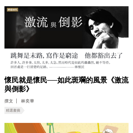
懷民就是懷民──如此斑斕的風景《激流
與倒影》
撰文
林奕華
精選書摘