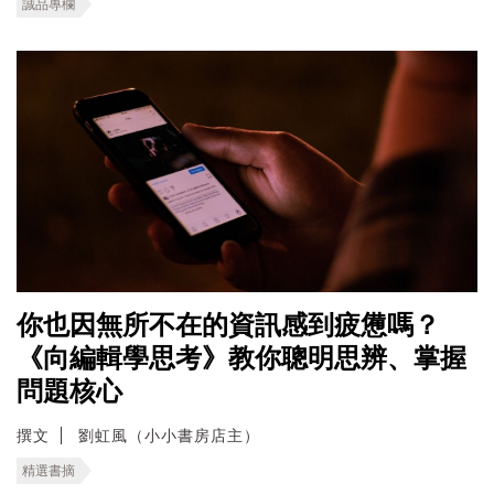
誠品專欄
你也因無所不在的資訊感到疲憊嗎？
《向編輯學思考》教你聰明思辨、掌握
問題核心
撰文
劉虹風（小小書房店主）
精選書摘