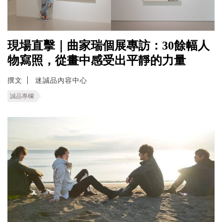
現場直擊｜曲家瑞個展專訪：30餘幅人
物寫照，從畫中感受出平靜的力量
撰文
迷誠品內容中心
誠品專欄