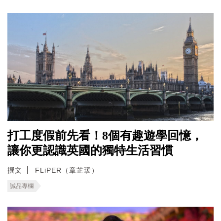
打工度假前先看！8個有趣遊學回憶，
讓你更認識英國的獨特生活習慣
撰文
FLiPER（章芷瑗）
誠品專欄