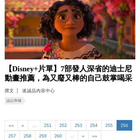
【Disney+片單】7部發人深省的迪士尼
動畫推薦，為又廢又棒的自己鼓掌喝采
撰文
迷誠品內容中心
誠品專欄
««
«
…
251
252
253
254
255
256
257
258
259
260
…
»
»»