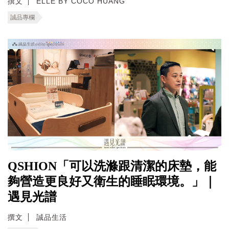
撰文
ELLE BY COCO HUANG
誠品專欄
QSHION「可以洗滌跟清潔的床墊，能
夠營造更良好又衛生的睡眠環境。」｜
遇見光譜
撰文
誠品生活