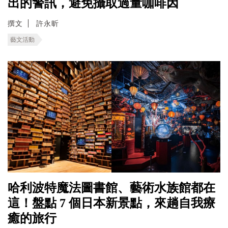
出的警訊，避免攝取過量咖啡因
撰文
許永昕
藝文活動
哈利波特魔法圖書館、藝術水族館都在
這！盤點 7 個日本新景點，來趟自我療
癒的旅行