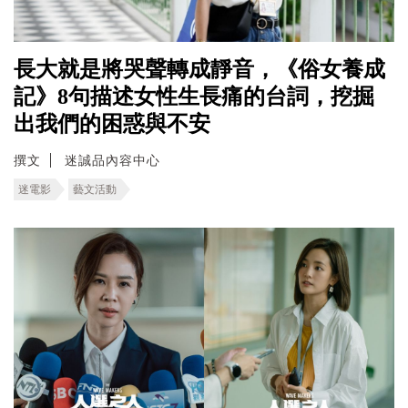
長大就是將哭聲轉成靜音，《俗女養成
記》8句描述女性生長痛的台詞，挖掘
出我們的困惑與不安
撰文
迷誠品內容中心
迷電影
藝文活動