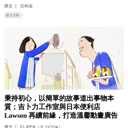
撰文
呂昀宣
藝文活動
秉持初心，以簡單的故事道出事物本
質；吉卜力工作室與日本便利店
Lawson 再續前緣，打造溫馨動畫廣告
撰文
FLiPER（云 ʕ•͡-•ʔฅ）