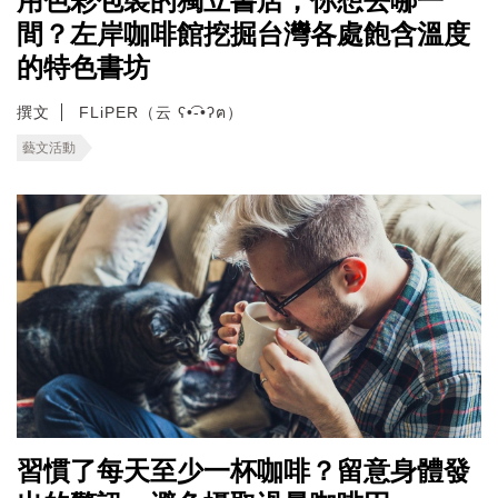
用色彩包裝的獨立書店，你想去哪一
間？左岸咖啡館挖掘台灣各處飽含溫度
的特色書坊
撰文
FLiPER（云 ʕ•͡-•ʔฅ）
藝文活動
習慣了每天至少一杯咖啡？留意身體發