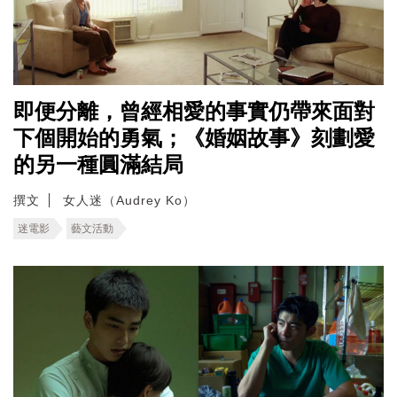
即便分離，曾經相愛的事實仍帶來面對
下個開始的勇氣；《婚姻故事》刻劃愛
的另一種圓滿結局
撰文
女人迷（Audrey Ko）
迷電影
藝文活動