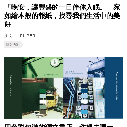
「晚安，讓豐盛的一日伴你入眠。」宛
如繪本般的報紙，找尋我們生活中的美
好
撰文
FLiPER
藝文活動