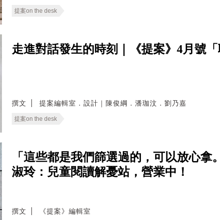
提案on the desk
走進對話發生的時刻｜《提案》4月號「
撰文
提案編輯室．設計｜陳俊綱．潘珈汶．劉乃嘉
提案on the desk
「這些都是我們篩選過的，可以放心拿。
淑玲：兒童閱讀解憂站，營業中！
撰文
《提案》編輯室