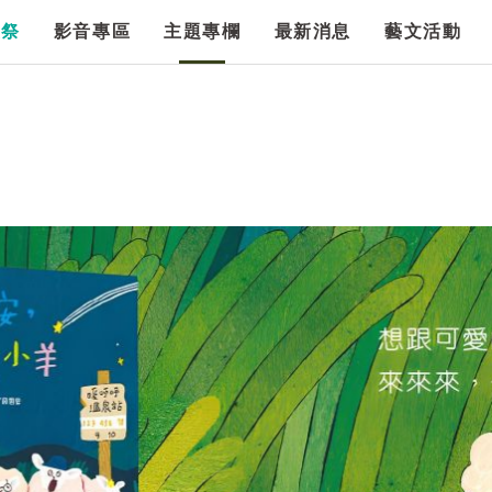
漫祭
影音專區
主題專欄
最新消息
藝文活動