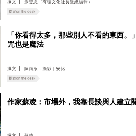
撰文
涂豐恩（有理文化社長暨總編輯）
提案on the desk
「你看得太多，那些別人不看的東西。
咒也是魔法
撰文
陳雨汝．攝影｜安比
提案on the desk
作家蘇凌：市場外，我靠長談與人建立
撰文
蘇凌