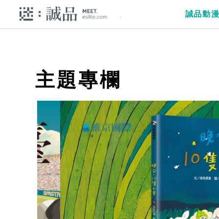
誠品動
主題專欄