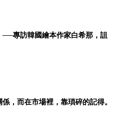
」──專訪韓國繪本作家白希那，詛
關係，而在市場裡，靠瑣碎的記得。