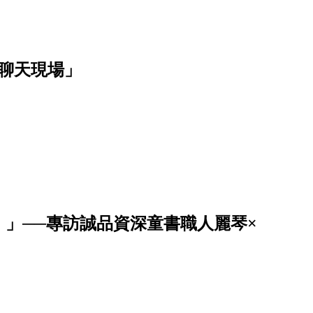
聊天現場」
」──專訪誠品資深童書職人麗琴×