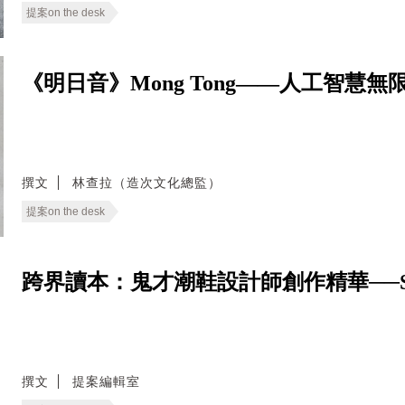
提案on the desk
《明日音》Mong Tong——人工智
撰文
林查拉（造次文化總監）
提案on the desk
跨界讀本：鬼才潮鞋設計師創作精華──Salehe B
撰文
提案編輯室