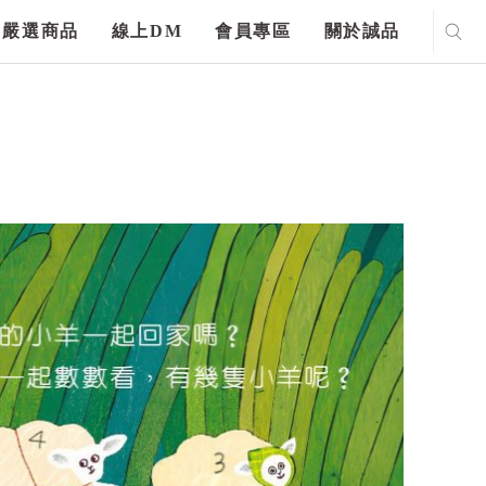
嚴選商品
線上DM
會員專區
關於誠品