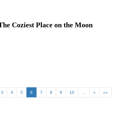
st Place on the Moon
3
4
5
6
7
8
9
10
…
»
»»