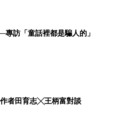
─專訪「童話裡都是騙人的」
工作者田育志╳王柄富對談