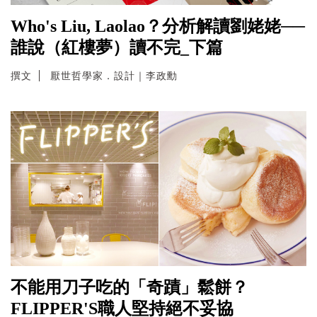
Who's Liu, Laolao？分析解讀劉姥姥──
誰說（紅樓夢）讀不完_下篇
撰文
厭世哲學家．設計｜李政勳
不能用刀子吃的「奇蹟」鬆餅？
FLIPPER'S職人堅持絕不妥協