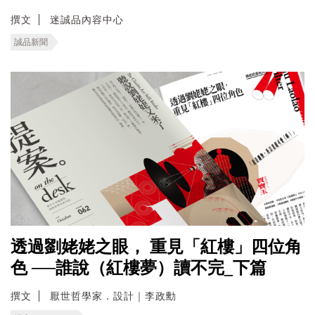
撰文
迷誠品內容中心
誠品新聞
透過劉姥姥之眼， 重見「紅樓」四位角
色 ──誰說（紅樓夢）讀不完_下篇
撰文
厭世哲學家．設計｜李政勳