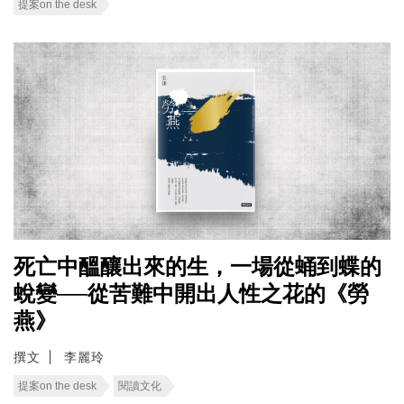
提案on the desk
死亡中醞釀出來的生，一場從蛹到蝶的
蛻變──從苦難中開出人性之花的《勞
燕》
撰文
李麗玲
提案on the desk
閱讀文化