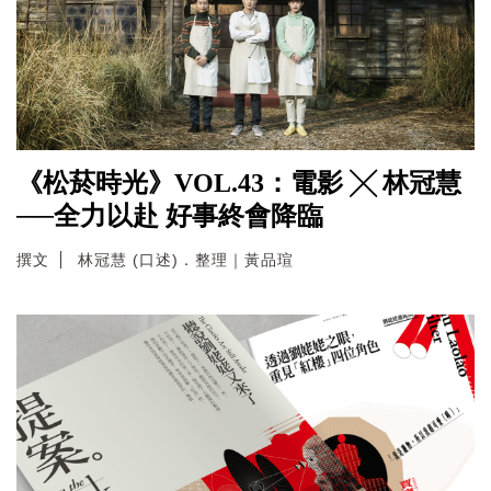
《松菸時光》VOL.43：電影 ╳ 林冠慧
──全力以赴 好事終會降臨
撰文
林冠慧 (口述)．整理｜黃品瑄