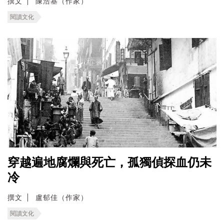
撰文
陳浩基（作家）
閱讀文化
穿越遍地腐爛與死亡，孤獨偵探血仍未
冷
撰文
盧郁佳（作家）
閱讀文化