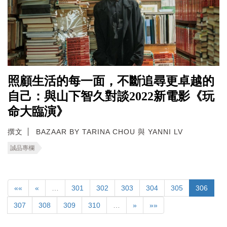
照顧生活的每一面，不斷追尋更卓越的
自己：與山下智久對談2022新電影《玩
命大臨演》
撰文
BAZAAR BY TARINA CHOU 與 YANNI LV
誠品專欄
««
«
…
301
302
303
304
305
306
307
308
309
310
…
»
»»