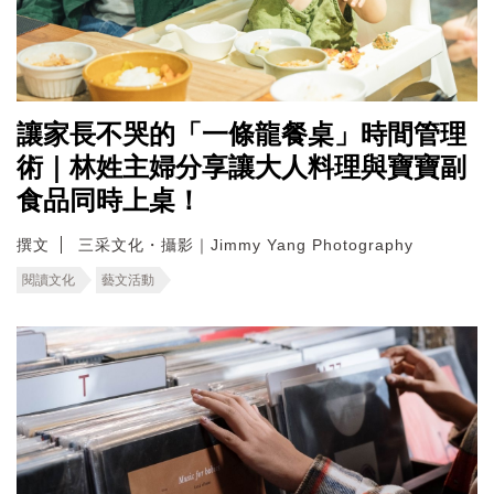
讓家長不哭的「一條龍餐桌」時間管理
術｜林姓主婦分享讓大人料理與寶寶副
食品同時上桌！
撰文
三采文化・攝影｜Jimmy Yang Photography
閱讀文化
藝文活動