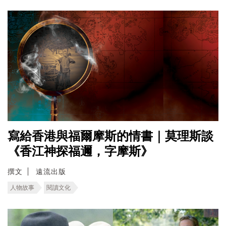
寫給香港與福爾摩斯的情書｜莫理斯談
《香江神探福邇，字摩斯》
撰文
遠流出版
人物故事
閱讀文化