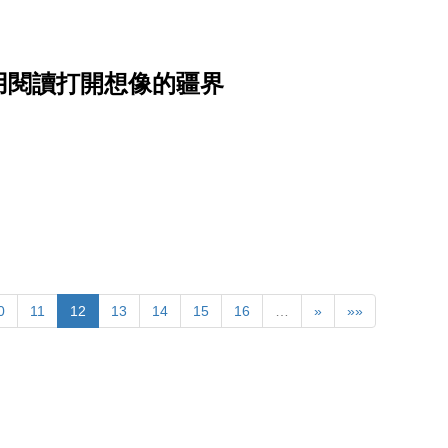
，用閱讀打開想像的疆界
0
11
12
13
14
15
16
…
»
»»