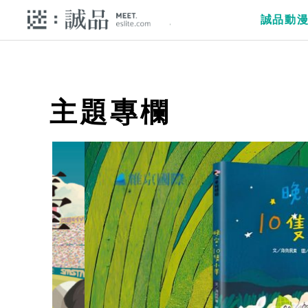
誠品動
主題專欄