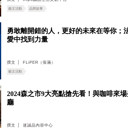
藝文活動
品牌故事
勇敢離開錯的人，更好的未來在等你；法國動畫
愛中找到力量
撰文
FLiPER（張滿）
藝文活動
2024森之市9大亮點搶先看！與咖啡來
廳
撰文
迷誠品內容中心