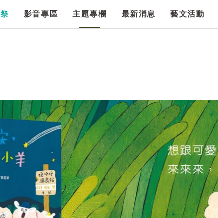
漫祭
影音專區
主題專欄
最新消息
藝文活動