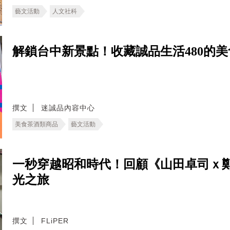
藝文活動
人文社科
解鎖台中新景點！收藏誠品生活480的
撰文
迷誠品內容中心
美食茶酒類商品
藝文活動
一秒穿越昭和時代！回顧《山田卓司ｘ
光之旅
撰文
FLiPER