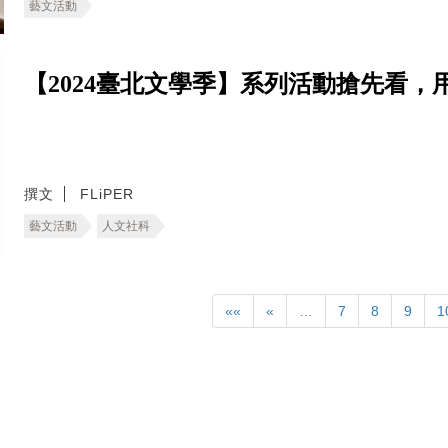
藝文活動
【2024臺北文學季】系列活動搶先看
撰文
FLiPER
藝文活動
人文社科
««
«
…
7
8
9
1