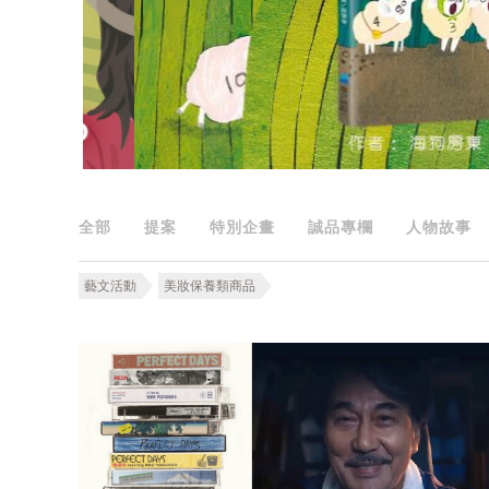
全部
提案
特別企畫
誠品專欄
人物故事
藝文活動
美妝保養類商品