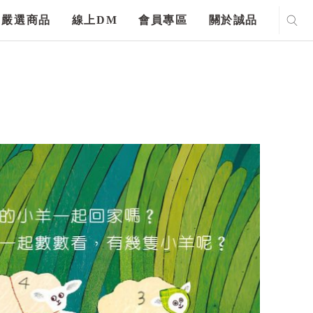
嚴選商品
線上DM
會員專區
關於誠品