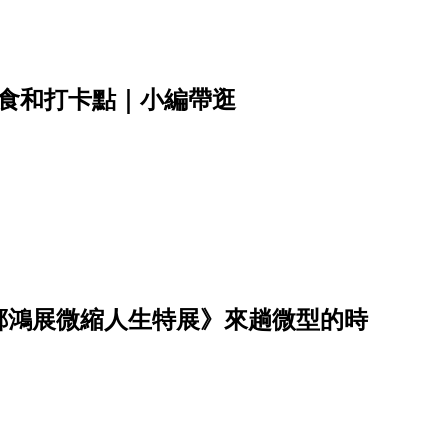
美食和打卡點｜小編帶逛
鄭鴻展微縮人生特展》來趟微型的時