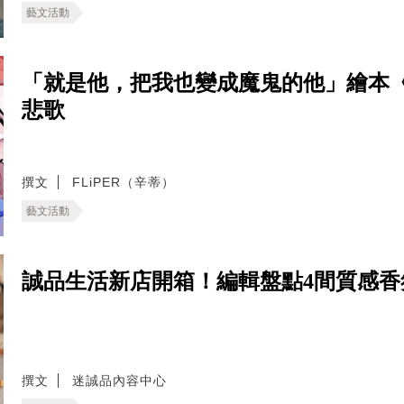
藝文活動
「就是他，把我也變成魔鬼的他」繪本《Th
悲歌
撰文
FLiPER（辛蒂）
藝文活動
誠品生活新店開箱！編輯盤點4間質感
撰文
迷誠品內容中心