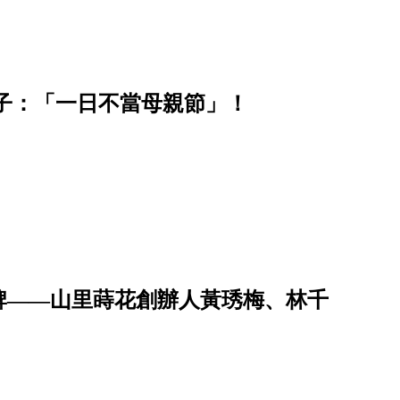
日子：「一日不當母親節」！
牌——山里蒔花創辦人黃琇梅、林千