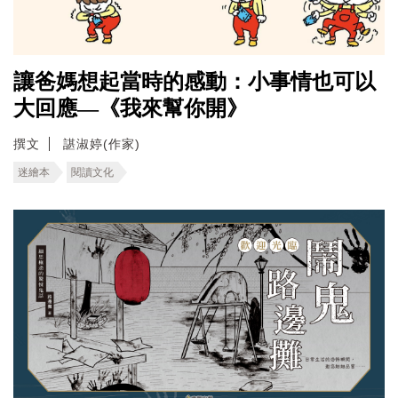
讓爸媽想起當時的感動：小事情也可以
大回應—《我來幫你開》
撰文
諶淑婷(作家)
迷繪本
閱讀文化