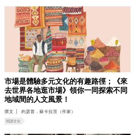
市場是體驗多元文化的有趣路徑；《來
去世界各地逛市場》領你一同探索不同
地域間的人文風景！
撰文
約瑟普．蘇卡拉茨（作家）
閱讀文化