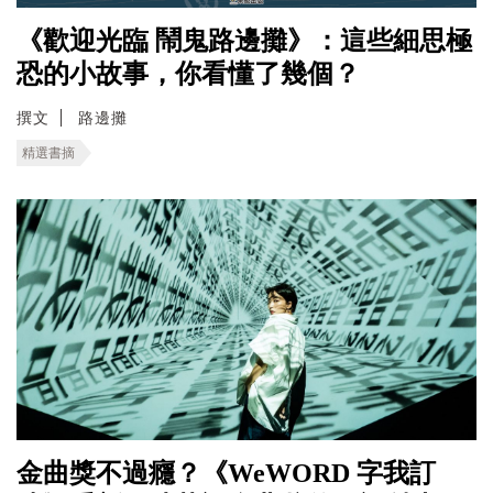
《歡迎光臨 鬧鬼路邊攤》：這些細思極
恐的小故事，你看懂了幾個？
撰文
路邊攤
精選書摘
金曲獎不過癮？《WeWORD 字我訂