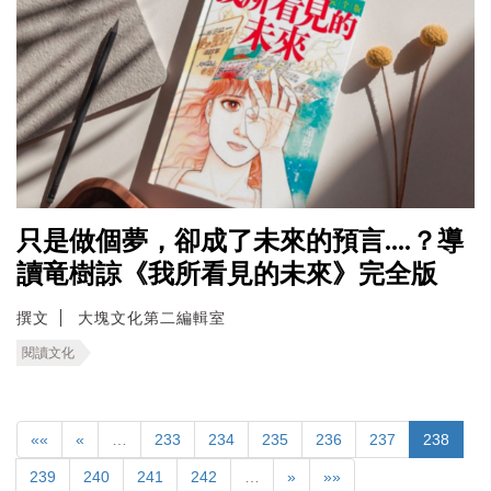
只是做個夢，卻成了未來的預言....？導
讀竜樹諒《我所看見的未來》完全版
撰文
大塊文化第二編輯室
閱讀文化
««
«
…
233
234
235
236
237
238
239
240
241
242
…
»
»»