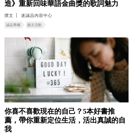
造》重新回味華語金曲獎的歌詞魅力
撰文
迷誠品內容中心
誠品專欄
藝文活動
你喜不喜歡現在的自己？5本好書推
薦，帶你重新定位生活，活出真誠的自
我