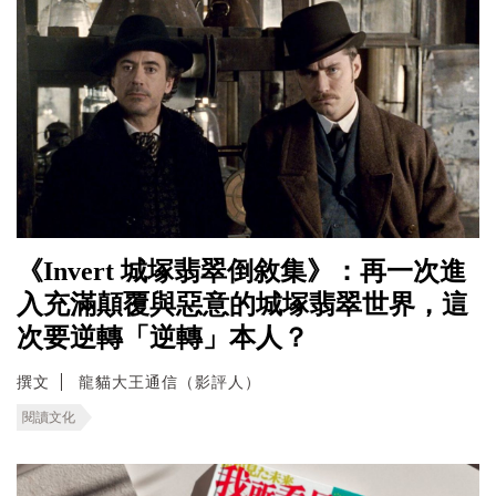
《Invert 城塚翡翠倒敘集》：再一次進
入充滿顛覆與惡意的城塚翡翠世界，這
次要逆轉「逆轉」本人？
撰文
龍貓大王通信（影評人）
閱讀文化