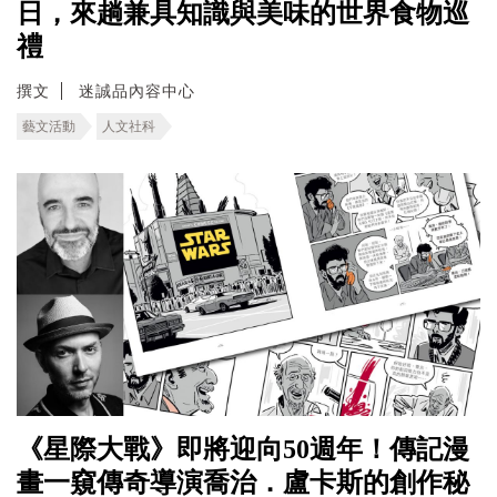
日，來趟兼具知識與美味的世界食物巡
禮
撰文
迷誠品內容中心
藝文活動
人文社科
《星際大戰》即將迎向50週年！傳記漫
畫一窺傳奇導演喬治．盧卡斯的創作秘