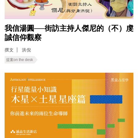
我信湯圓──街訪主持人傑尼的（不）虔
誠信仰觀察
撰文
洪倪
提案on the desk