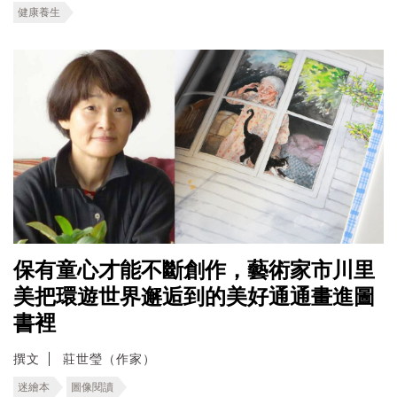
健康養生
保有童心才能不斷創作，藝術家市川里
美把環遊世界邂逅到的美好通通畫進圖
書裡
撰文
莊世瑩（作家）
迷繪本
圖像閱讀