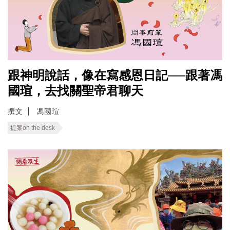
跟神明說話，像在寫感恩日記──跟著馮
國瑄，去找關聖帝君聊天
撰文
馮國瑄
提案on the desk