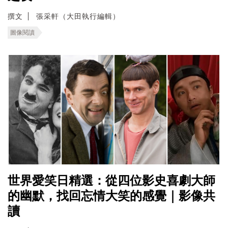
撰文
張采軒（大田執行編輯）
圖像閱讀
世界愛笑日精選：從四位影史喜劇大師
的幽默，找回忘情大笑的感覺｜影像共
讀