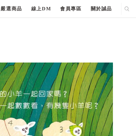
嚴選商品
線上DM
會員專區
關於誠品