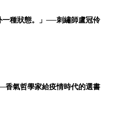
外一種狀態。」──刺繡師盧冠伶
──香氣哲學家給疫情時代的選書