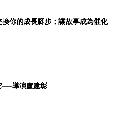
交換你的成長腳步；讓故事成為催化
──導演盧建彰