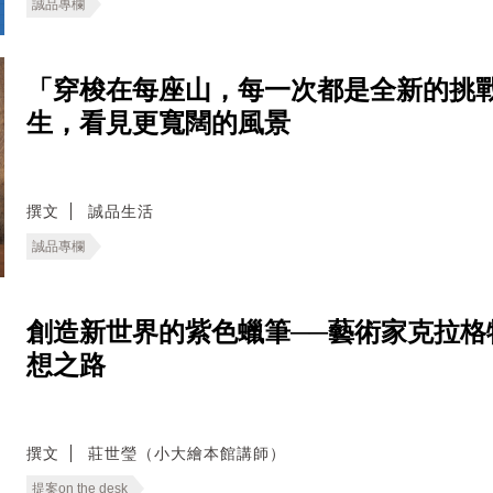
誠品專欄
「穿梭在每座山，每一次都是全新的挑戰
生，看見更寬闊的風景
撰文
誠品生活
誠品專欄
創造新世界的紫色蠟筆──藝術家克拉格特.強森 (
想之路
撰文
莊世瑩（小大繪本館講師）
提案on the desk