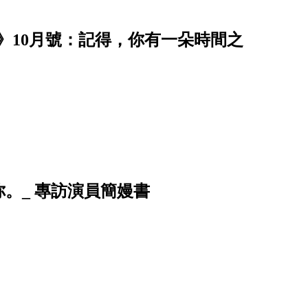
》10月號：記得，你有一朵時間之
。_ 專訪演員簡嫚書