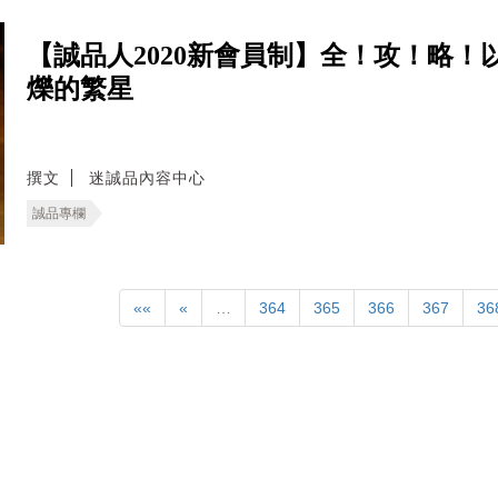
【誠品人2020新會員制】全！攻！略
爍的繁星
撰文
迷誠品內容中心
誠品專欄
««
«
…
364
365
366
367
36