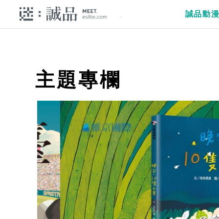
誠品動
主題專欄