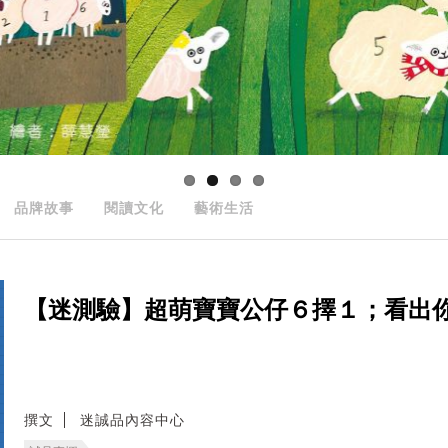
品牌故事
閱讀文化
藝術生活
【迷測驗】超萌寶寶公仔６擇１；看出
撰文
迷誠品內容中心