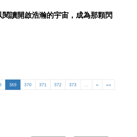
！以閱讀開啟浩瀚的宇宙，成為那顆閃
8
369
370
371
372
373
…
»
»»