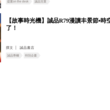
提案on the desk
誠品兒童
【故事時光機】誠品R79漫讀丰景節•
了！
撰文
誠品書店
誠品專欄
特別企畫