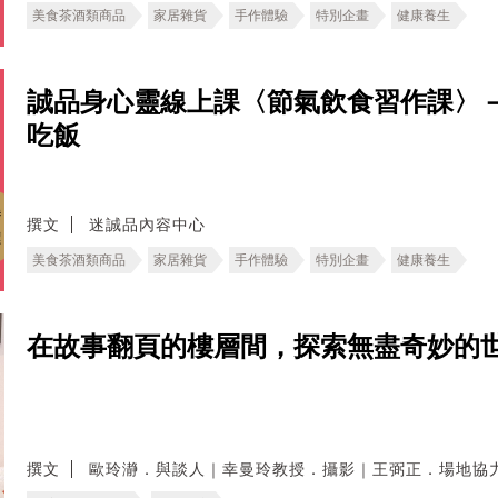
美食茶酒類商品
家居雜貨
手作體驗
特別企畫
健康養生
誠品身心靈線上課〈節氣飲食習作課〉
吃飯
撰文
迷誠品內容中心
美食茶酒類商品
家居雜貨
手作體驗
特別企畫
健康養生
在故事翻頁的樓層間，探索無盡奇妙的
撰文
歐玲瀞．與談人｜幸曼玲教授．攝影｜王弼正．場地協