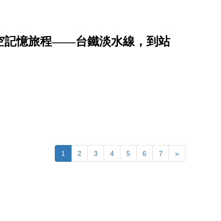
時空記憶旅程――台鐵淡水線，到站
1
2
3
4
5
6
7
»