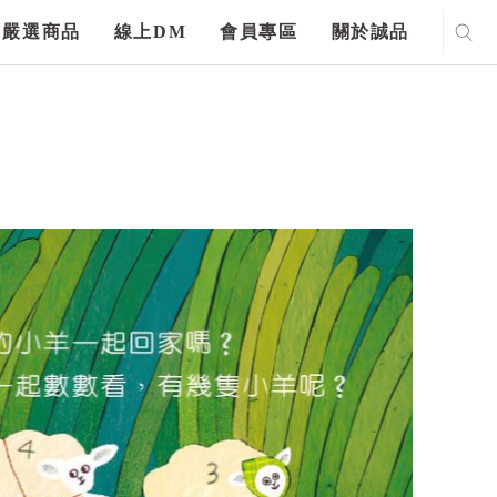
嚴選商品
線上DM
會員專區
關於誠品