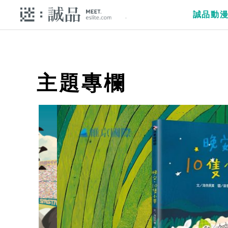
誠品動
主題專欄