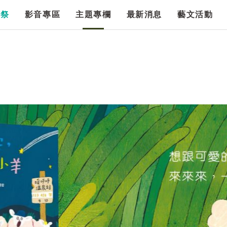
漫祭
影音專區
主題專欄
最新消息
藝文活動