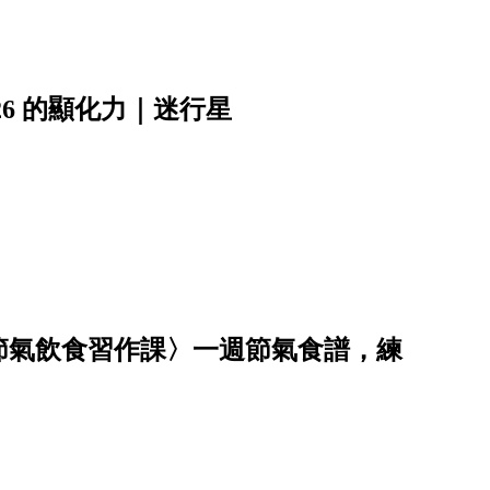
6 的顯化力｜迷行星
節氣飲食習作課〉一週節氣食譜，練