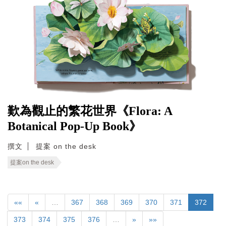
歎為觀止的繁花世界《Flora: A
Botanical Pop-Up Book》
撰文
提案 on the desk
提案on the desk
««
«
…
367
368
369
370
371
372
373
374
375
376
…
»
»»