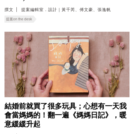
撰文
提案編輯室．設計｜黃千芮、傅文豪、張逸帆
提案on the desk
結婚前就買了很多玩具；心想有一天我
會當媽媽的！翻一遍《媽媽日記》，暖
意緩緩升起