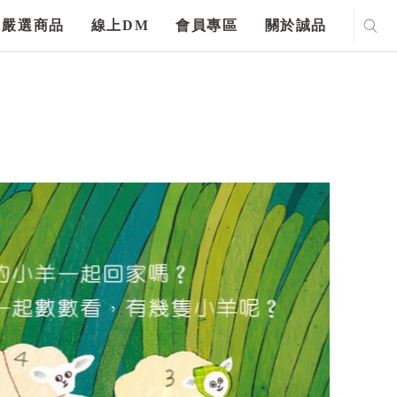
嚴選商品
線上DM
會員專區
關於誠品