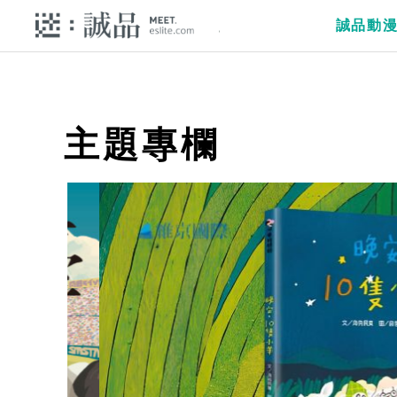
誠品動
主題專欄