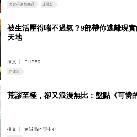
美食茶酒類商品
迷電影
被生活壓得喘不過氣？9部帶你逃離現
天地
撰文
FLiPER
迷電影
荒謬至極，卻又浪漫無比：盤點《可憐的
撰文
迷誠品內容中心