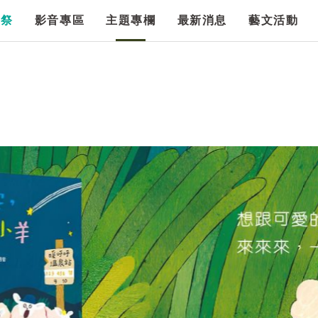
漫祭
影音專區
主題專欄
最新消息
藝文活動