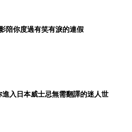
電影陪你度過有笑有淚的連假
你進入日本威士忌無需翻譯的迷人世