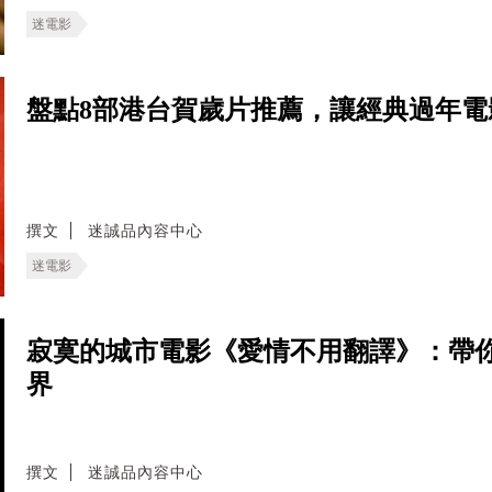
迷電影
盤點8部港台賀歲片推薦，讓經典過年
撰文
迷誠品內容中心
迷電影
寂寞的城市電影《愛情不用翻譯》：帶
界
撰文
迷誠品內容中心