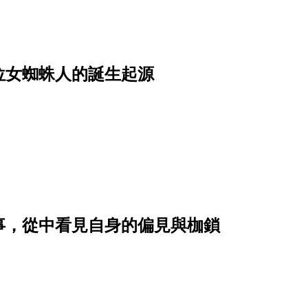
位女蜘蛛人的誕生起源
事，從中看見自身的偏見與枷鎖