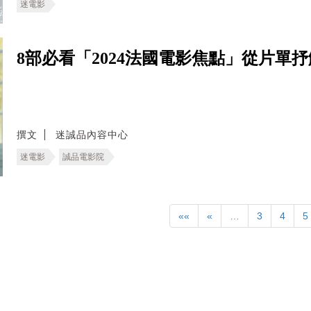
迷電影
8部必看「2024法國電影焦點」從片單
撰文
迷誠品內容中心
迷電影
誠品電影院
««
«
…
3
4
5