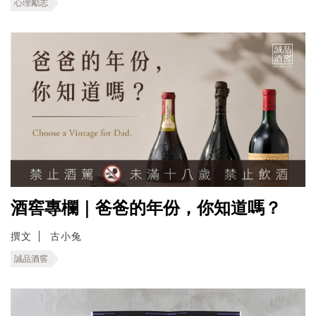
心理勵志
酒窖專欄｜爸爸的年份，你知道嗎？
撰文
古小兔
誠品酒窖