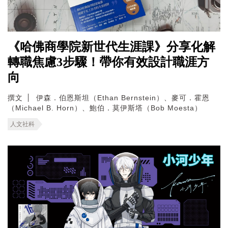
《哈佛商學院新世代生涯課》分享化解
轉職焦慮3步驟！帶你有效設計職涯方
向
撰文
伊森．伯恩斯坦（Ethan Bernstein）、麥可．霍恩
（Michael B. Horn）、鮑伯．莫伊斯塔（Bob Moesta）
人文社科