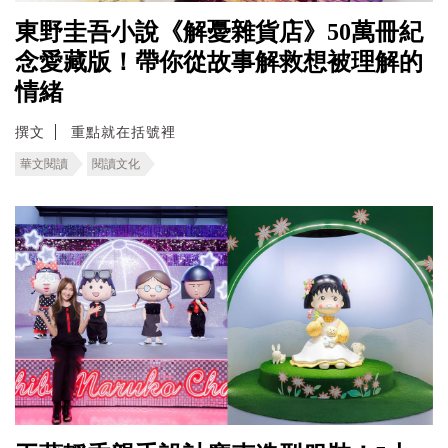
東野圭吾小說《解憂雜貨店》50萬冊紀
念愛藏版！帶你從故事解救想被理解的
情緒
撰文
重點就在括號裡
華文閱讀
閱讀文化