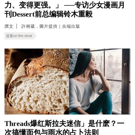
力、变得更强。」 ──专访少女漫画月
刊Dessert前总编辑铃木重毅
撰文
許俐葳．圖片提供｜尖端出版
提案on the desk
Threads爆红斯拉夫迷信」是什麽？一
次搞懂面包与雨水的占卜法则