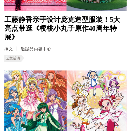
工藤静香亲手设计庞克造型服装！5大
亮点带逛《樱桃小丸子原作40周年特
展》
撰文
迷誠品內容中心
艺文活动