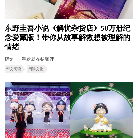
东野圭吾小说《解忧杂货店》50万册纪
念爱藏版！带你从故事解救想被理解的
情绪
撰文
重點就在括號裡
华文阅读
阅读文化