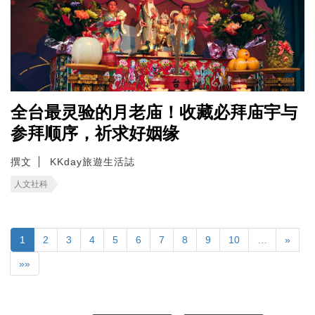
全台最灵验的月老庙！收藏必拜庙宇与
参拜顺序，祈求好姻缘
撰文
KKday旅遊生活誌
人文社科
1
2
3
4
5
6
7
8
9
10
…
»
»»