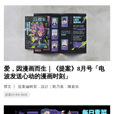
爱，因漫画而生｜《提案》8月号「电
波发送心动的漫画时刻」
撰文
提案編輯室．設計｜劉乃嘉．陳庭佑
提案on the desk