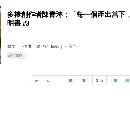
多棲創作者陳青琳：「每一個產出當下
明書 #3
撰文
作者｜楊涵硯 攝影｜王晨熙
誠品專欄
««
«
…
383
384
385
386
38