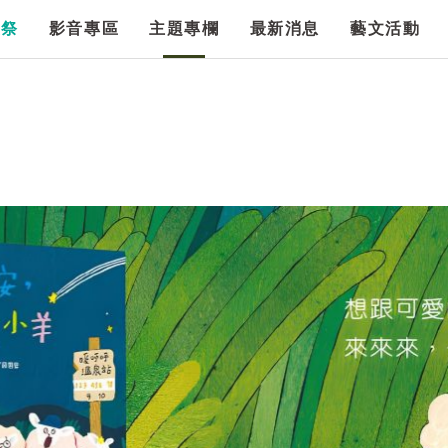
漫祭
影音專區
主題專欄
最新消息
藝文活動