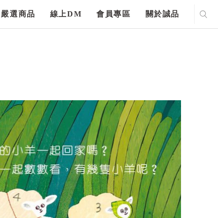
嚴選商品
線上DM
會員專區
關於誠品