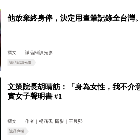
他放棄終身俸，決定用畫筆記錄全台灣
撰文
誠品閱讀光影
誠品閱讀光影
文策院長胡晴舫：「身為女性，我不介
實女子聲明書 #1
撰文
作者｜楊涵硯 攝影｜王晨熙
誠品專欄