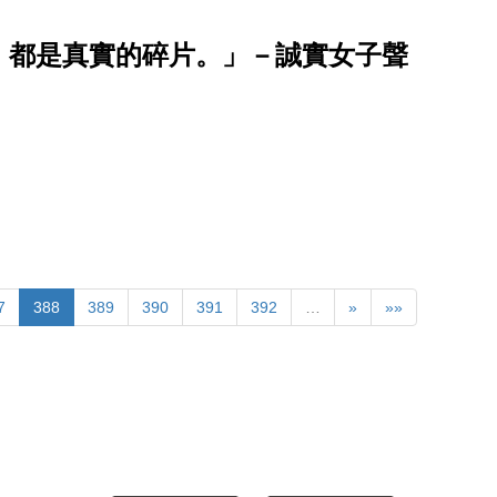
，都是真實的碎片。」－誠實女子聲
7
388
389
390
391
392
…
»
»»