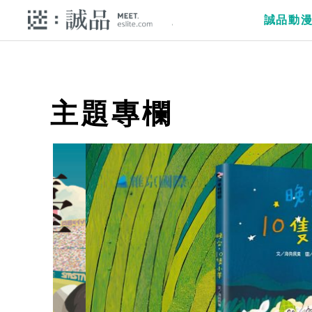
誠品動
主題專欄