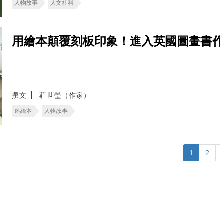
人物故事
人文社科
用繪本顛覆刻板印象！進入英國圖畫書
撰文
莊世瑩（作家）
迷繪本
人物故事
1
2