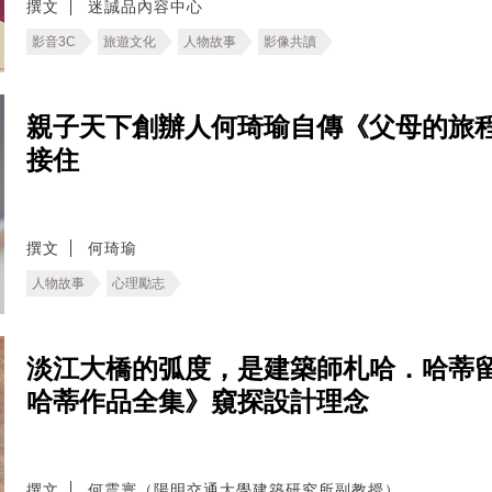
撰文
迷誠品內容中心
影音3C
旅遊文化
人物故事
影像共讀
親子天下創辦人何琦瑜自傳《父母的旅
接住
撰文
何琦瑜
人物故事
心理勵志
淡江大橋的弧度，是建築師札哈．哈蒂
哈蒂作品全集》窺探設計理念
撰文
何震寰（陽明交通大學建築研究所副教授）