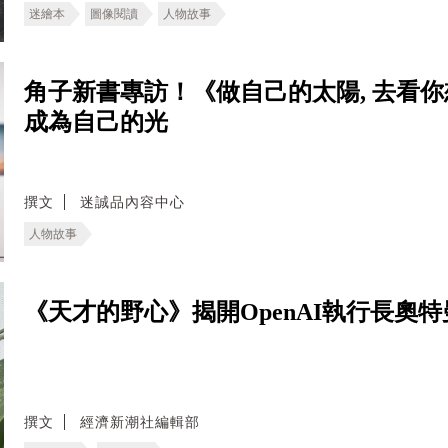
迷繪本
圖像閱讀
人物故事
角子新書專訪！《做自己的太陽, 去看
成為自己的光
撰文
迷誠品內容中心
人物故事
《天才的野心》揭開OpenAI執行長奧特曼
撰文
經濟新潮社編輯部