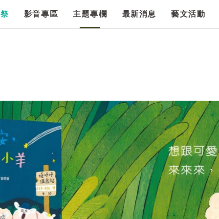
漫祭
影音專區
主題專欄
最新消息
藝文活動