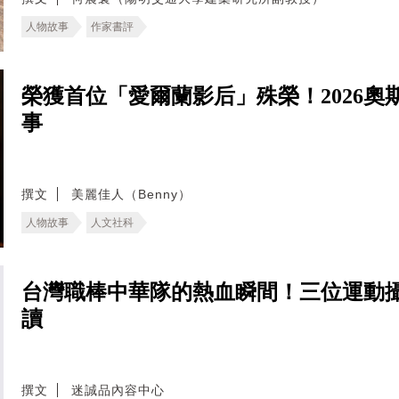
人物故事
作家書評
榮獲首位「愛爾蘭影后」殊榮！2026奧
事
撰文
美麗佳人（Benny）
人物故事
人文社科
台灣職棒中華隊的熱血瞬間！三位運動
讀
撰文
迷誠品內容中心