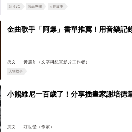
影音3C
誠品專欄
人物故事
金曲歌手「阿爆」書單推薦！用音樂記
撰文
黃麗如（文字與紀實影片工作者）
人物故事
小熊維尼一百歲了！分享插畫家謝培德
撰文
莊世瑩（作家）