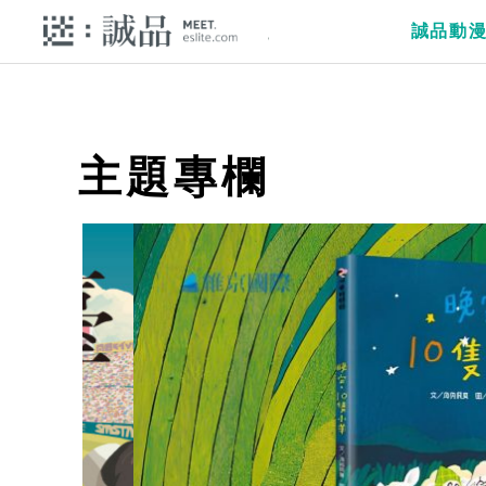
誠品動
主題專欄