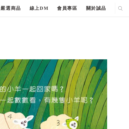
嚴選商品
線上DM
會員專區
關於誠品