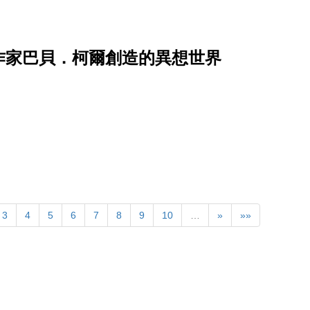
作家巴貝．柯爾創造的異想世界
3
4
5
6
7
8
9
10
…
»
»»