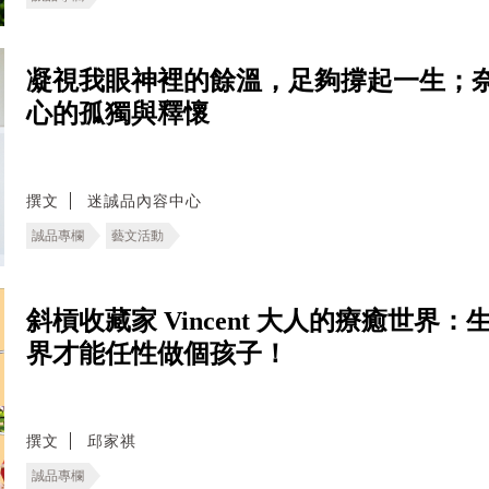
凝視我眼神裡的餘溫，足夠撐起一生；奈
心的孤獨與釋懷
撰文
迷誠品內容中心
誠品專欄
藝文活動
斜槓收藏家 Vincent 大人的療癒世
界才能任性做個孩子！
撰文
邱家祺
誠品專欄