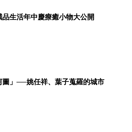
誠品生活年中慶療癒小物大公開
河圖」──姚任祥、葉子蒐羅的城市