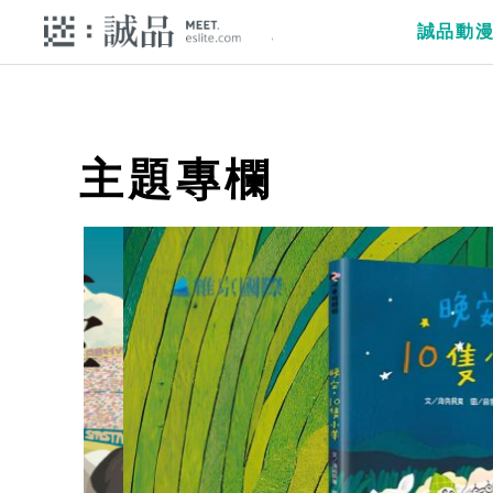
誠品動
主題專欄