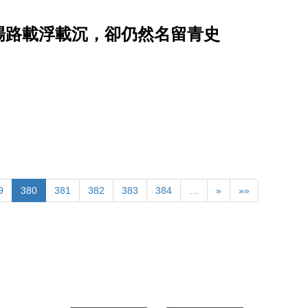
場路載浮載沉，卻仍然名留青史
9
380
381
382
383
384
…
»
»»