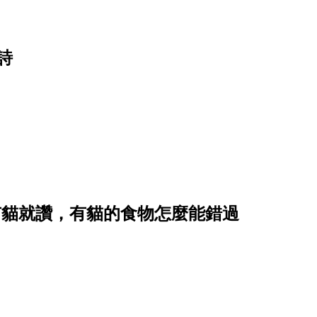
詩
有貓就讚，有貓的食物怎麼能錯過