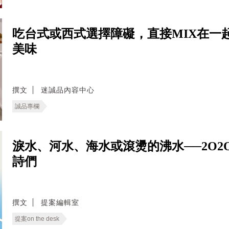
吃台式或西式選擇障礙，直接MIX在一
美味
撰文
迷誠品內容中心
誠品專欄
淚水、河水、海水或滾燙的沸水──2O
詩們
撰文
提案編輯室
提案on the desk