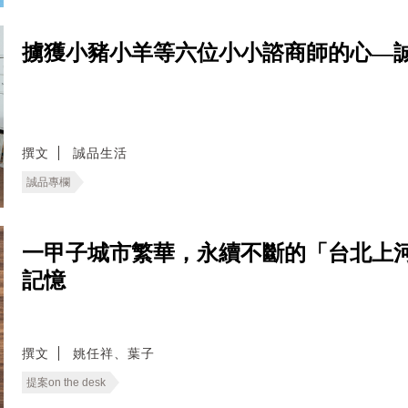
擄獲小豬小羊等六位小小諮商師的心—
撰文
誠品生活
誠品專欄
一甲子城市繁華，永續不斷的「台北上
記憶
撰文
姚任祥、葉子
提案on the desk