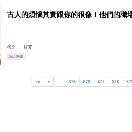
古人的煩惱其實跟你的很像！他們的職
撰文
解夏
誠品專欄
««
«
…
375
376
377
378
37