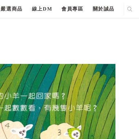
嚴選商品
線上DM
會員專區
關於誠品