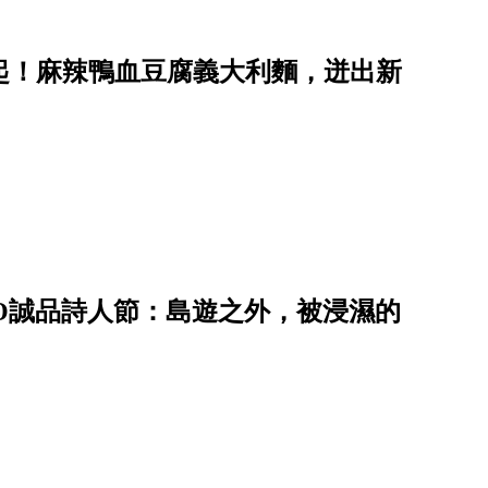
起！麻辣鴨血豆腐義大利麵，迸出新
2O誠品詩人節：島遊之外，被浸濕的