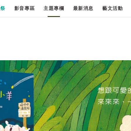
漫祭
影音專區
主題專欄
最新消息
藝文活動