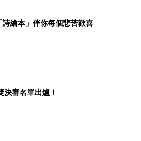
「詩繪本」伴你每個悲苦歡喜
計獎決審名單出爐！