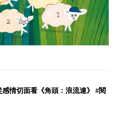
感情切面看《角頭：浪流連》 #閱