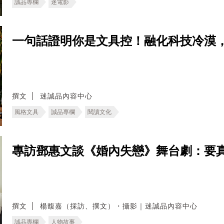
誠品專欄
迷電影
一句話證明你是文具控！融化科技冷漠
撰文
迷誠品內容中心
風格文具
誠品專欄
閱讀文化
專訪鄧惠文談《婚內失戀》舞台劇：要
撰文
楊馥嘉（採訪、撰文）・攝影｜迷誠品內容中心
誠品專欄
人物故事