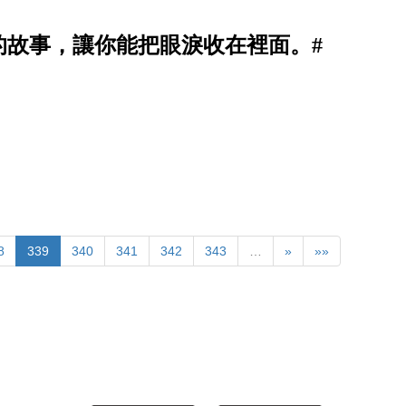
的故事，讓你能把眼淚收在裡面。#
8
339
340
341
342
343
…
»
»»