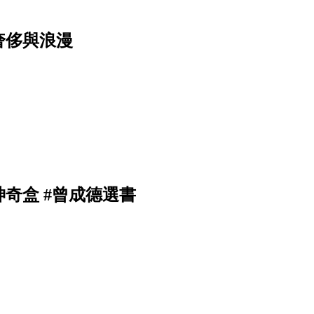
奢侈與浪漫
奇盒 #曾成德選書