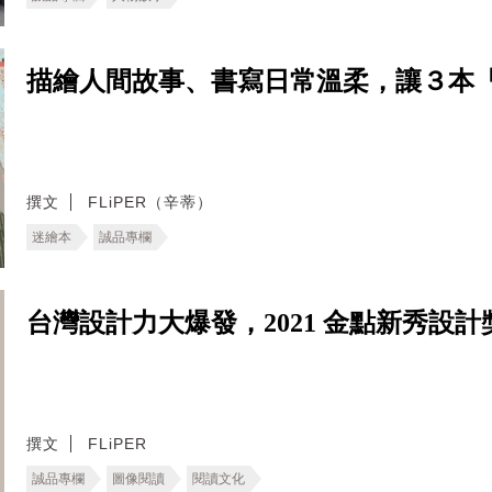
描繪人間故事、書寫日常溫柔，讓３本
撰文
FLiPER（辛蒂）
迷繪本
誠品專欄
台灣設計力大爆發，2021 金點新秀設
撰文
FLiPER
誠品專欄
圖像閱讀
閱讀文化