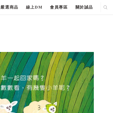
嚴選商品
線上DM
會員專區
關於誠品