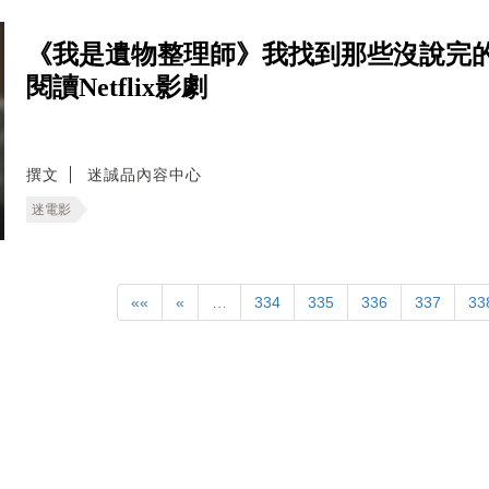
《我是遺物整理師》我找到那些沒說完
閱讀Netflix影劇
撰文
迷誠品內容中心
迷電影
««
«
…
334
335
336
337
33