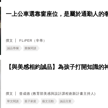
一上公車選靠窗座位，是屬於通勤人的
撰文
FLiPER（辛蒂）
誠品專欄
圖像閱讀
【與美感相約誠品】為孩子打開知識的神
撰文
曾成德 (教育部美感與設計課程創新計畫主持人)
華文閱讀
親子家庭
藝文活動
誠品兒童