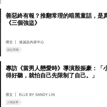
善惡終有報？推翻常理的暗黑童話，是
《三個強盜》
撰文
迷誠品內容中心
誠品專欄
專訪《當男人戀愛時》導演殷振豪：「
得好聽，就怕自己先限制了自己。」
撰文
ELLE BY SANDY LIN
人物故事