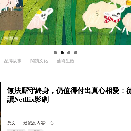
品牌故事
閱讀文化
藝術生活
無法廝守終身，仍值得付出真心相愛：從
讀Netflix影劇
撰文
迷誠品內容中心