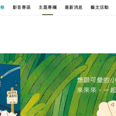
漫祭
影音專區
主題專欄
最新消息
藝文活動