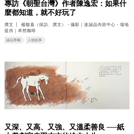
專訪《朝聖台灣》作者陳逸宏：如果什
麼都知道，就不好玩了
撰文
楊馥嘉（採訪、撰文）・攝影｜迷誠品內容中心・場地
提供｜本然咖啡
誠品專欄
人物故事
又深、又高、又強、又溫柔善良 ──紙