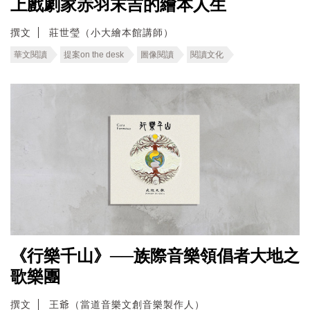
上戲劇家赤羽末吉的繪本人生
撰文
莊世瑩（小大繪本館講師）
華文閱讀
提案on the desk
圖像閱讀
閱讀文化
《行樂千山》──族際音樂領倡者大地之
歌樂團
撰文
王爺（當道音樂文創音樂製作人）