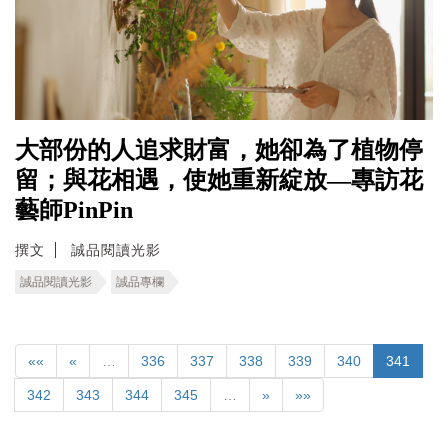
大部份的人追求財富，她卻為了植物停
留；與花相遇，使她重新綻放—專訪花
藝師PinPin
撰文
誠品閱讀光影
誠品閱讀光影
誠品專欄
««
«
…
336
337
338
339
340
341
342
343
344
345
…
»
»»