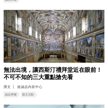
無法出境，讓西斯汀禮拜堂近在眼前！
不可不知的三大重點搶先看
撰文
迷誠品內容中心
誠品專欄
藝文活動