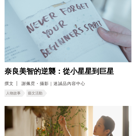
奈良美智的逆襲：從小星星到巨星
撰文
謝佩霓・攝影｜迷誠品內容中心
人物故事
藝文活動