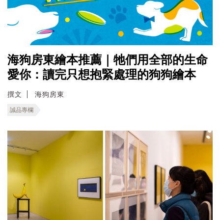
海狗房東繪本推薦｜牠們用全部的生命
愛你：讀完只想抱緊處理的狗狗繪本
撰文
海狗房東
誠品專欄