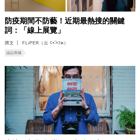
防疫期間不防藝！近期最熱搜的關鍵
詞：「線上展覽」
撰文
FLiPER（云 ʕ•͡-•ʔฅ）
誠品專欄