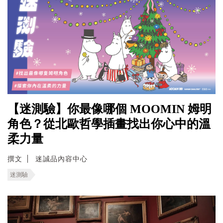
【迷測驗】你最像哪個 MOOMIN 姆明
角色？從北歐哲學插畫找出你心中的溫
柔力量
撰文
迷誠品內容中心
迷測驗