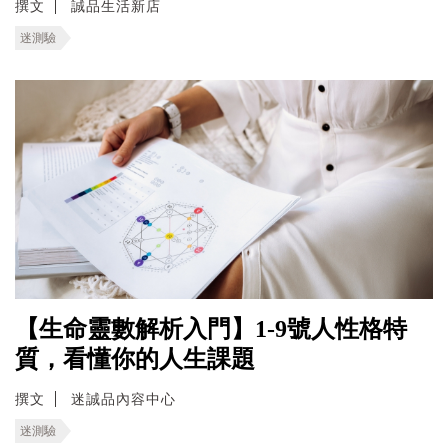
撰文
誠品生活新店
迷測驗
【生命靈數解析入門】1-9號人性格特
質，看懂你的人生課題
撰文
迷誠品內容中心
迷測驗