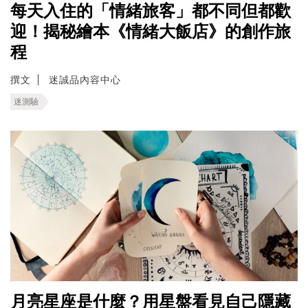
每天入住的「情緒旅客」都不同但都歡
迎！揭秘繪本《情緒大飯店》的創作旅
程
撰文
迷誠品內容中心
迷測驗
月亮星座是什麼？用星盤看見自己隱藏