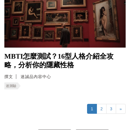
MBTI怎麼測試？16型人格介紹全攻
略，分析你的隱藏性格
撰文
迷誠品內容中心
迷測驗
1
2
3
»