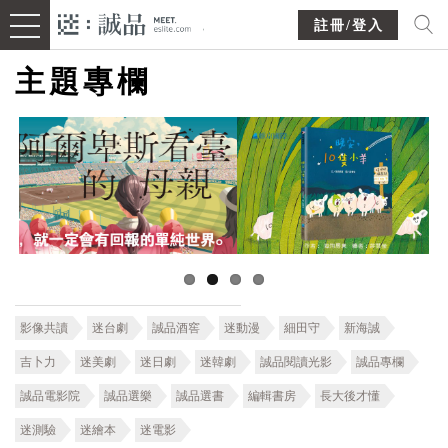
註冊/登入
主題專欄
影像共讀
迷台劇
誠品酒窖
迷動漫
細田守
新海誠
吉卜力
迷美劇
迷日劇
迷韓劇
誠品閱讀光影
誠品專欄
誠品電影院
誠品選樂
誠品選書
編輯書房
長大後才懂
迷測驗
迷繪本
迷電影