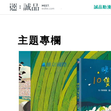
誠品動
主題專欄