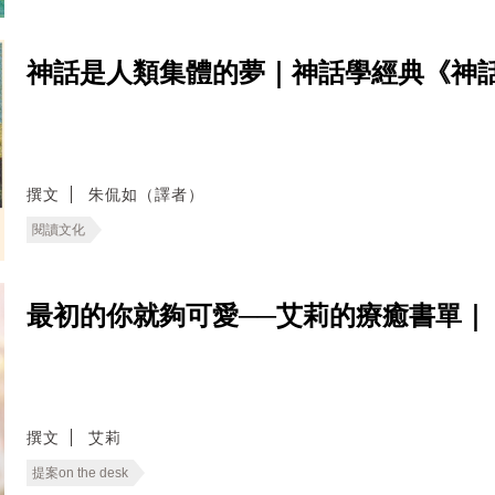
神話是人類集體的夢｜神話學經典《神
撰文
朱侃如（譯者）
閱讀文化
最初的你就夠可愛──艾莉的療癒書單｜《提案
撰文
艾莉
提案on the desk