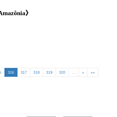
Amazônia》
5
316
317
318
319
320
…
»
»»