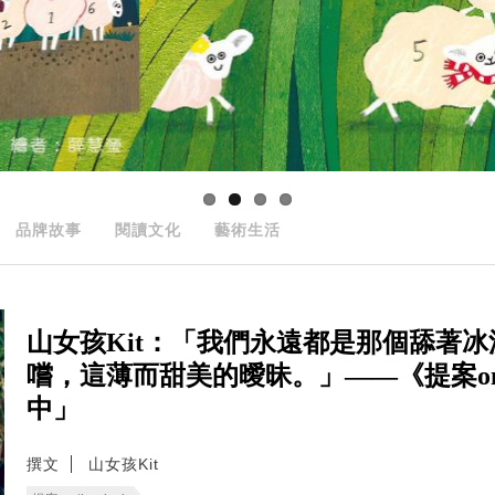
品牌故事
閱讀文化
藝術生活
山女孩Kit：「我們永遠都是那個舔著
嚐，這薄而甜美的曖昧。」——《提案on t
中」
撰文
山女孩Kit