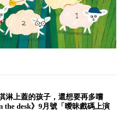
冰淇淋上蓋的孩子，還想要再多嚐
he desk》9月號「曖昧戲碼上演