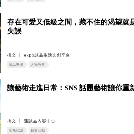
存在可愛又低級之間，藏不住的渴望就是愛的
失誤
撰文
expo誠品生活文創平台
誠品專欄
人物故事
讓藝術走進日常：SNS 話題藝術讓你
撰文
迷誠品內容中心
圖像閱讀
藝文活動