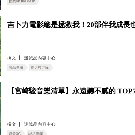
提案on the desk
吉卜力電影總是拯救我！20部伴我成長
撰文
迷誠品內容中心
誠品專欄
長大後才懂
【宮崎駿音樂清單】永遠聽不膩的 TOP
撰文
迷誠品內容中心
影音3C
誠品專欄