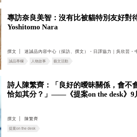
專訪奈良美智：沒有比被貓特別友好對待更開心的事
Yoshitomo Nara
撰文
迷誠品內容中心（採訪、撰文）・日譯協力｜吳欣芸・
誠品專欄
人物故事
藝文活動
詩人陳繁齊：「良好的曖昧關係，會不
恰如其分？」——《提案on the des
撰文
陳繁齊
提案on the desk