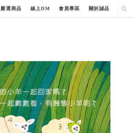
嚴選商品
線上DM
會員專區
關於誠品