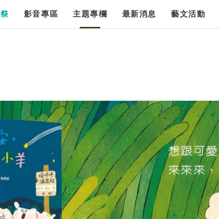
漫祭
影音專區
主題專欄
最新消息
藝文活動