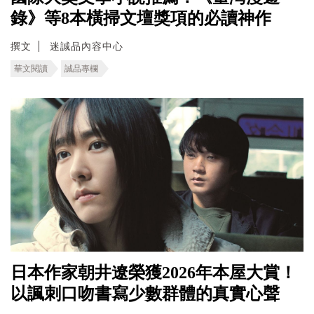
錄》等8本橫掃文壇獎項的必讀神作
撰文
迷誠品內容中心
華文閱讀
誠品專欄
日本作家朝井遼榮獲2026年本屋大賞！
以諷刺口吻書寫少數群體的真實心聲