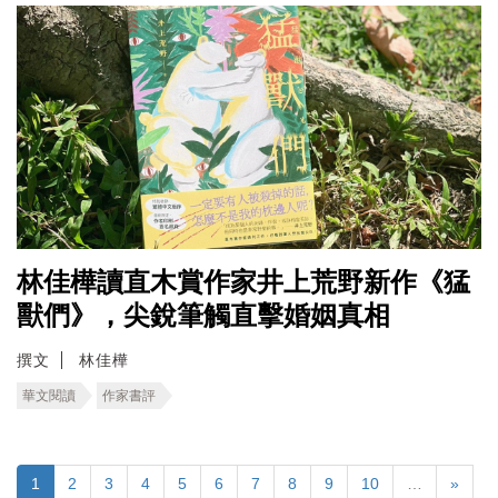
林佳樺讀直木賞作家井上荒野新作《猛
獸們》，尖銳筆觸直擊婚姻真相
撰文
林佳樺
華文閱讀
作家書評
1
2
3
4
5
6
7
8
9
10
…
»