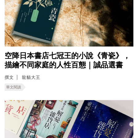
空降日本書店七冠王的小說《青瓷》，
描繪不同家庭的人性百態｜誠品選書
撰文
龍貓大王
華文閱讀