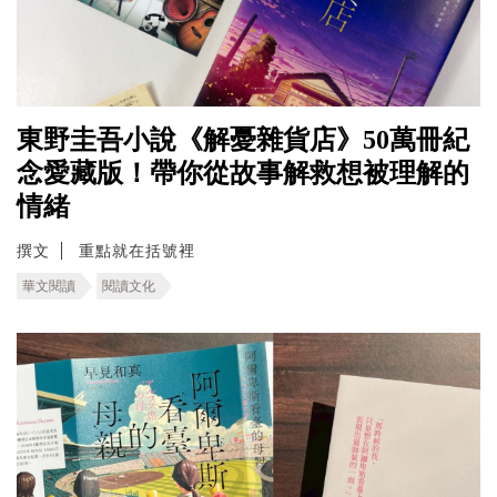
東野圭吾小說《解憂雜貨店》50萬冊紀
念愛藏版！帶你從故事解救想被理解的
情緒
撰文
重點就在括號裡
華文閱讀
閱讀文化