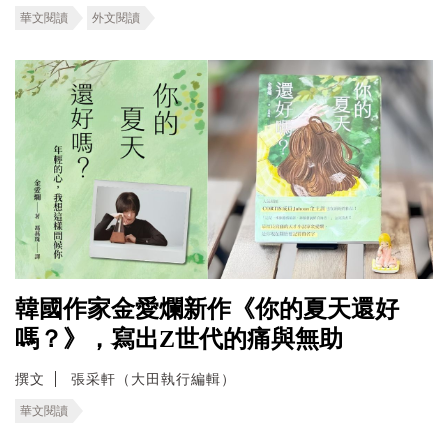
華文閱讀
外文閱讀
韓國作家金愛爛新作《你的夏天還好
嗎？》，寫出Z世代的痛與無助
撰文
張采軒（大田執行編輯）
華文閱讀