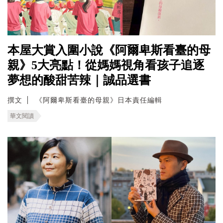
本屋大賞入圍小說《阿爾卑斯看臺的母
親》5大亮點！從媽媽視角看孩子追逐
夢想的酸甜苦辣｜誠品選書
撰文
《阿爾卑斯看臺的母親》日本責任編輯
華文閱讀