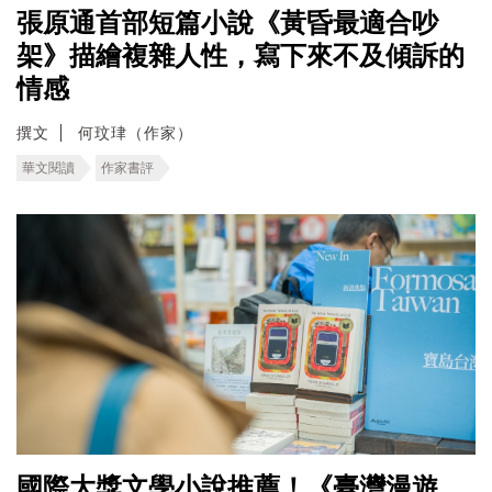
張原通首部短篇小說《黃昏最適合吵
架》描繪複雜人性，寫下來不及傾訴的
情感
撰文
何玟珒（作家）
華文閱讀
作家書評
國際大獎文學小說推薦！《臺灣漫遊