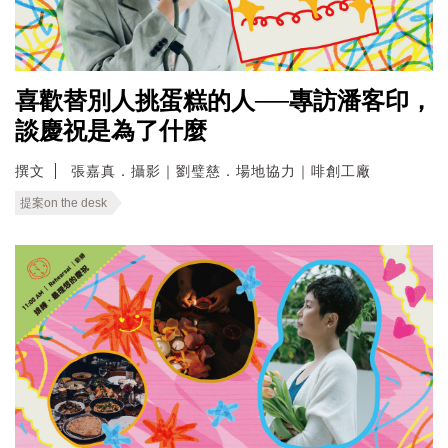
喜歡替別人挑蛋糕的人──專訪潘客印，
談慶祝是為了什麼
撰文
張嘉真．攝影｜劉璧慈．場地協力｜啡創工廠
提案on the desk