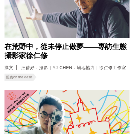
在荒野中，從未停止做夢——專訪生態
攝影家徐仁修
撰文
汪倩妤．攝影｜YJ CHEN．場地協力｜徐仁修工作室
提案on the desk