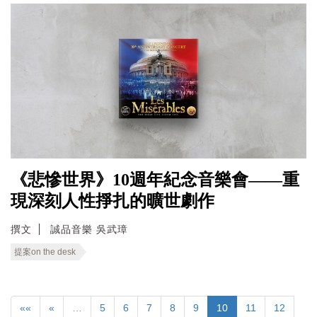
《悲慘世界》10週年紀念音樂會——重
現深刻人性掙扎的曠世劇作
撰文
誠品音樂 吳武璋
提案on the desk
««
«
…
5
6
7
8
9
10
11
12