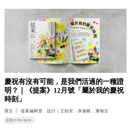
慶祝有沒有可能，是我們活過的一種證
明？｜《提案》12月號「屬於我的慶祝
時刻」
撰文
提案編輯室．設計｜王貽宣．張逸帆．潘珈汶
提案on the desk