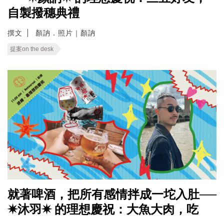
自製撥穗典禮
撰文
顏訥．照片｜顏訥
提案on the desk
就著啤酒，把所有感情拌成一坨入肚──
✷沐羽✷ 的理想慶祝：大魚大肉，吃