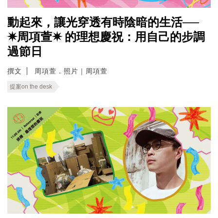
動起來，讓光穿透有時陰暗的生活──
✷周項萱✷ 的理想慶祝：用自己的步調
過節日
撰文
周項萱．照片｜周項萱
提案on the desk