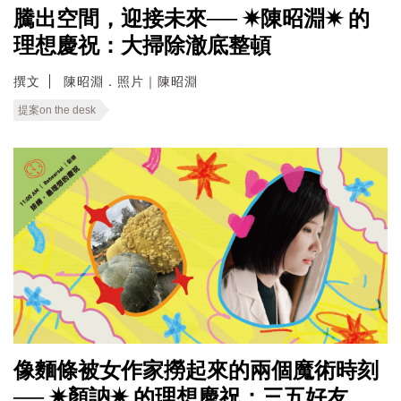
騰出空間，迎接未來── ✷陳昭淵✷ 的
理想慶祝：大掃除澈底整頓
撰文
陳昭淵．照片｜陳昭淵
提案on the desk
像麵條被女作家撈起來的兩個魔術時刻
── ✷顏訥✷ 的理想慶祝：三五好友，