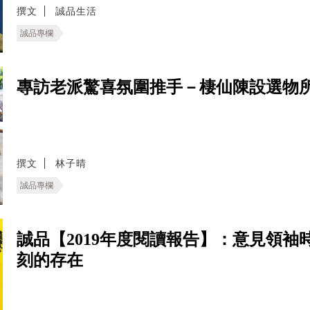
撰文
誠品生活
誠品專欄
專訪老派驚喜氛圍推手－棲仙陳設選物所的主理
撰文
林子晴
誠品專欄
誠品【2019年度閱讀報告】：意見領
刻的存在