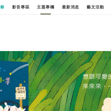
漫祭
影音專區
主題專欄
最新消息
藝文活動