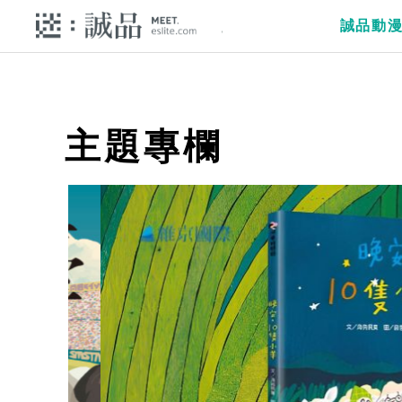
誠品動
主題專欄