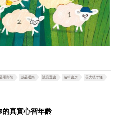
品電影院
誠品選樂
誠品選書
編輯書房
長大後才懂
你的真實心智年齡