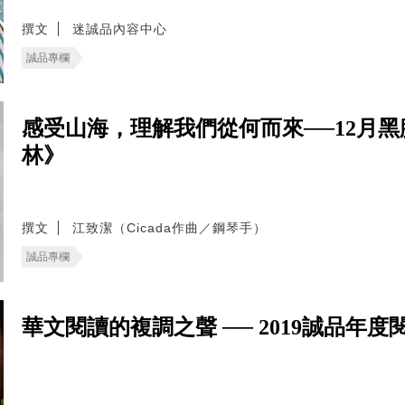
撰文
迷誠品內容中心
誠品專欄
感受山海，理解我們從何而來──12月黑膠
林》
撰文
江致潔（Cicada作曲／鋼琴手）
誠品專欄
華文閱讀的複調之聲 ── 2019誠品年