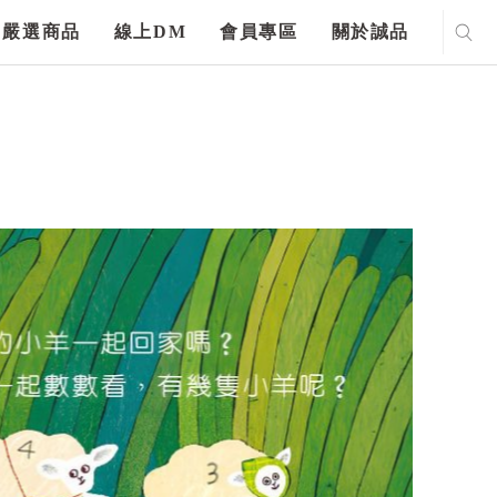
嚴選商品
線上DM
會員專區
關於誠品