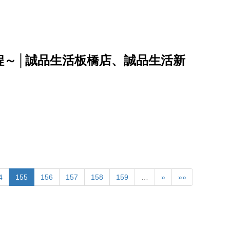
程～│誠品生活板橋店、誠品生活新
4
155
156
157
158
159
…
»
»»