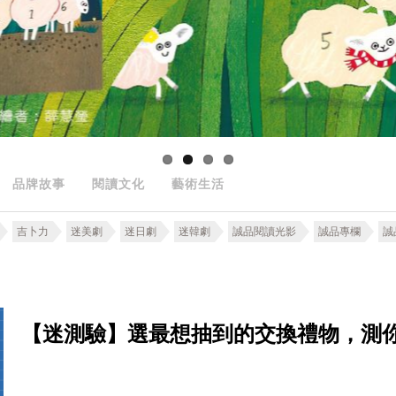
品牌故事
閱讀文化
藝術生活
吉卜力
迷美劇
迷日劇
迷韓劇
誠品閱讀光影
誠品專欄
誠
【迷測驗】選最想抽到的交換禮物，測