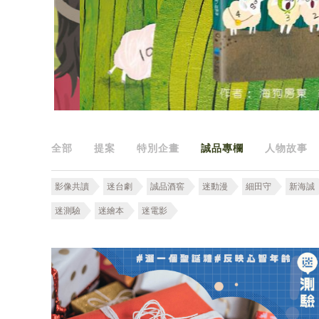
全部
提案
特別企畫
誠品專欄
人物故事
影像共讀
迷台劇
誠品酒窖
迷動漫
細田守
新海誠
迷測驗
迷繪本
迷電影