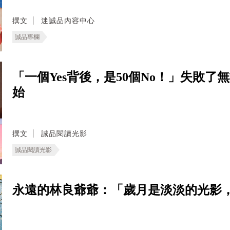
撰文
迷誠品內容中心
誠品專欄
「一個Yes背後，是50個No！」失敗
始
撰文
誠品閱讀光影
誠品閱讀光影
永遠的林良爺爺：「歲月是淡淡的光影