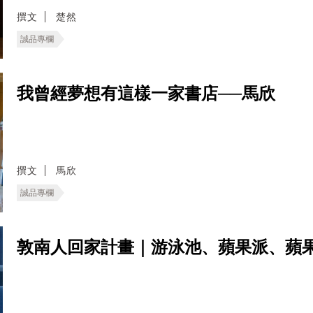
撰文
楚然
誠品專欄
我曾經夢想有這樣一家書店──馬欣
撰文
馬欣
誠品專欄
敦南人回家計畫｜游泳池、蘋果派、蘋