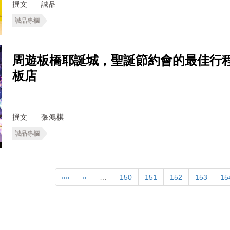
撰文
誠品
誠品專欄
周遊板橋耶誕城，聖誕節約會的最佳行
板店
撰文
張鴻棋
誠品專欄
««
«
…
150
151
152
153
15