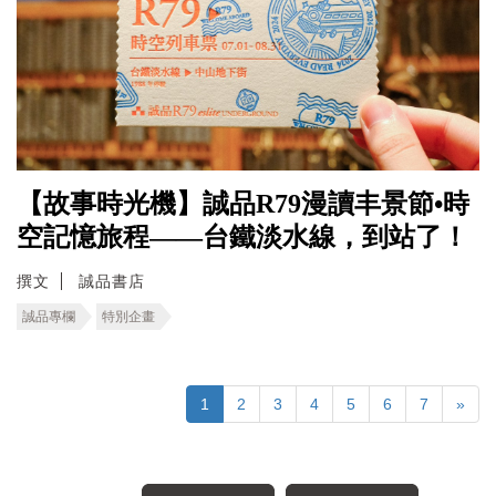
【故事時光機】誠品R79漫讀丰景節•時
空記憶旅程――台鐵淡水線，到站了！
撰文
誠品書店
誠品專欄
特別企畫
1
2
3
4
5
6
7
»