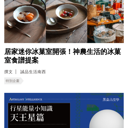
居家迷你冰菓室開張！神農生活的冰菓
室食譜提案
撰文
誠品生活南西
特別企畫