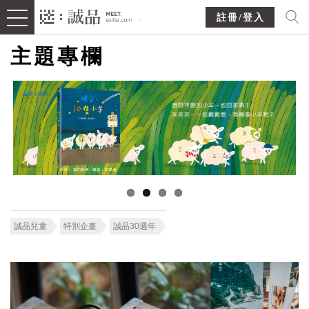
註冊/登入
主題專欄
誠品兒童
特別企畫
誠品30週年