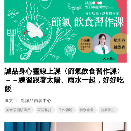
誠品身心靈線上課〈節氣飲食習作課〉
－－練習跟著太陽、雨水一起，好好吃
飯
撰文
迷誠品內容中心
美食茶酒類商品
家居雜貨
手作體驗
特別企畫
健康養生