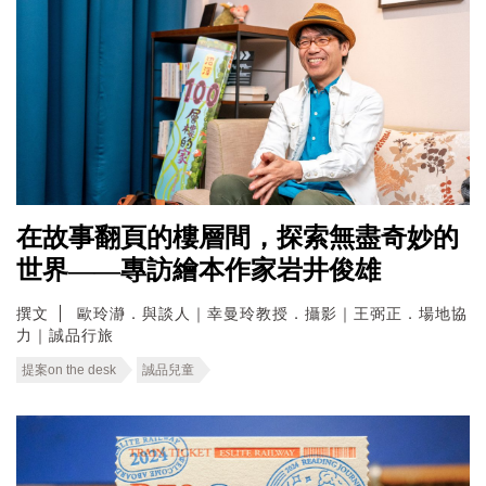
在故事翻頁的樓層間，探索無盡奇妙的
世界——專訪繪本作家岩井俊雄
撰文
歐玲瀞．與談人｜幸曼玲教授．攝影｜王弼正．場地協
力｜誠品行旅
提案on the desk
誠品兒童