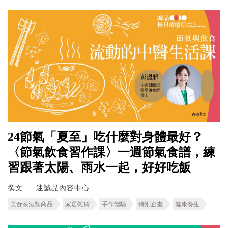
24節氣「夏至」吃什麼對身體最好？
〈節氣飲食習作課〉一週節氣食譜，練
習跟著太陽、雨水一起，好好吃飯
撰文
迷誠品內容中心
美食茶酒類商品
家居雜貨
手作體驗
特別企畫
健康養生