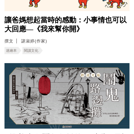
讓爸媽想起當時的感動：小事情也可以
大回應—《我來幫你開》
撰文
諶淑婷(作家)
迷繪本
閱讀文化