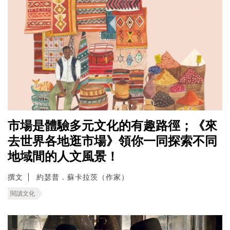
市場是體驗多元文化的有趣路徑；《來
去世界各地逛市場》領你一同探索不同
地域間的人文風景！
撰文
約瑟普．蘇卡拉茨（作家）
閱讀文化