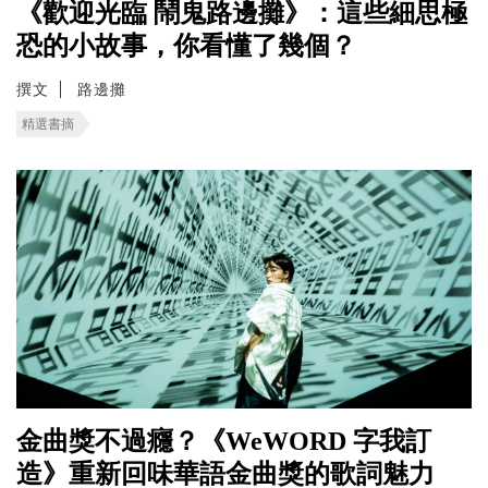
《歡迎光臨 鬧鬼路邊攤》：這些細思極
恐的小故事，你看懂了幾個？
撰文
路邊攤
精選書摘
金曲獎不過癮？《WeWORD 字我訂
造》重新回味華語金曲獎的歌詞魅力