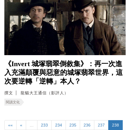
《Invert 城塚翡翠倒敘集》：再一次進
入充滿顛覆與惡意的城塚翡翠世界，這
次要逆轉「逆轉」本人？
撰文
龍貓大王通信（影評人）
閱讀文化
««
«
…
233
234
235
236
237
238