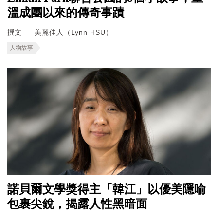
溫成團以來的傳奇事蹟
撰文
美麗佳人（Lynn HSU）
人物故事
諾貝爾文學獎得主「韓江」以優美隱喻
包裹尖銳，揭露人性黑暗面