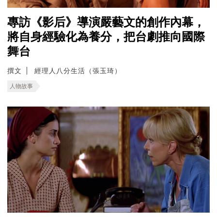
專訪《影后》導演嚴藝文的創作內幕，
將自身經驗化為養分，把台劇推向國際
舞台
撰文
經理人八分生活（張玉琦）
人物故事