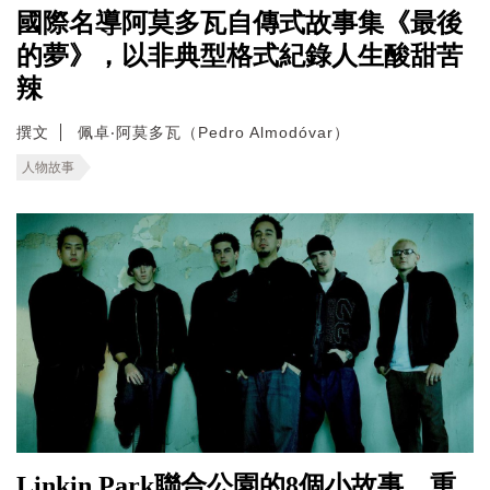
國際名導阿莫多瓦自傳式故事集《最後
的夢》，以非典型格式紀錄人生酸甜苦
辣
撰文
佩卓‧阿莫多瓦（Pedro Almodóvar）
人物故事
Linkin Park聯合公園的8個小故事，重