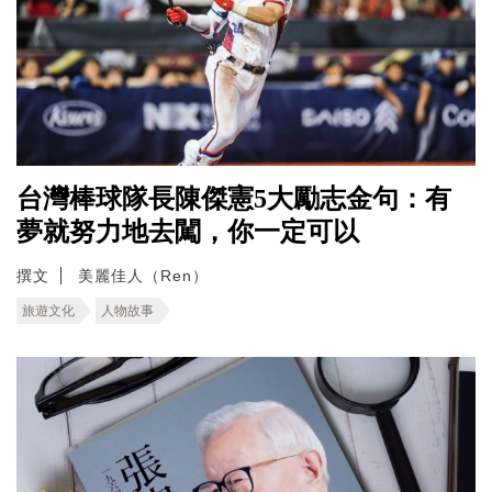
台灣棒球隊長陳傑憲5大勵志金句：有
夢就努力地去闖，你一定可以
撰文
美麗佳人（Ren）
旅遊文化
人物故事