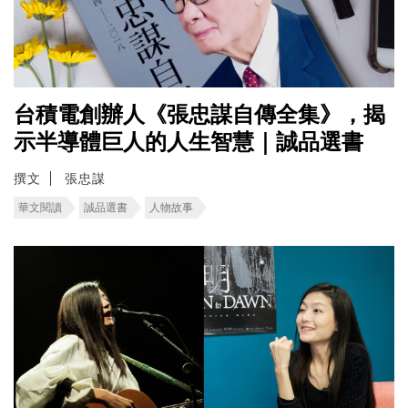
台積電創辦人《張忠謀自傳全集》，揭
示半導體巨人的人生智慧｜誠品選書
撰文
張忠謀
華文閱讀
誠品選書
人物故事