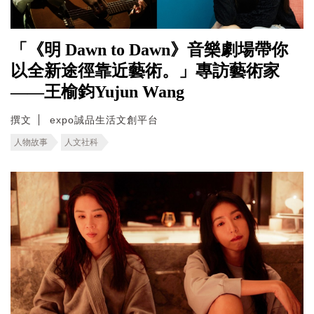
「《明 Dawn to Dawn》音樂劇場帶你
以全新途徑靠近藝術。」專訪藝術家
——王榆鈞Yujun Wang
撰文
expo誠品生活文創平台
人物故事
人文社科