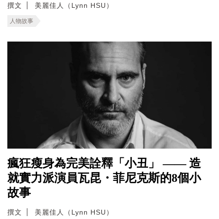
撰文
美麗佳人（Lynn HSU）
人物故事
瘋狂瘦身為完美詮釋「小丑」 —— 造
就實力派演員瓦昆・菲尼克斯的8個小
故事
撰文
美麗佳人（Lynn HSU）