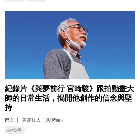
紀錄片《與夢前行 宮﨑駿》跟拍動畫大
師的日常生活，揭開他創作的信念與堅
持
撰文
美麗佳人（JU豬編）
人物故事