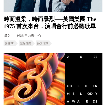
時而溫柔，時而暴烈──英國樂團 The
1975 首次來台，演唱會行前必聽歌單
撰文
迷誠品內容中心
影音3C
誠品選樂
藝文活動