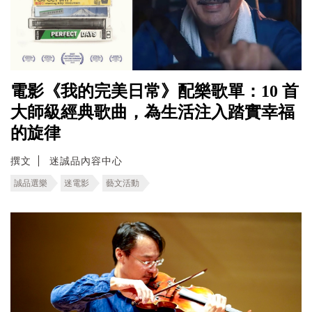
電影《我的完美日常》配樂歌單：10 首
大師級經典歌曲，為生活注入踏實幸福
的旋律
撰文
迷誠品內容中心
誠品選樂
迷電影
藝文活動