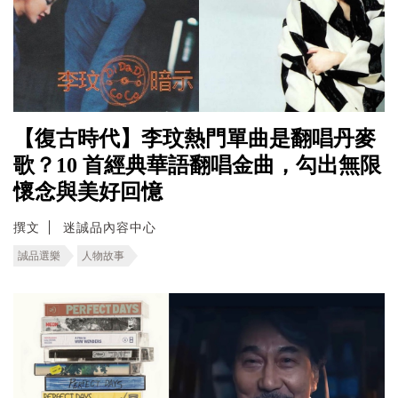
【復古時代】李玟熱門單曲是翻唱丹麥
歌？10 首經典華語翻唱金曲，勾出無限
懷念與美好回憶
撰文
迷誠品內容中心
誠品選樂
人物故事