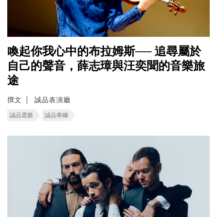
喚起你我心中的布拉姆斯── 追尋屬於
自己的聲音，薛志璋與汪奕聞的音樂旅
途
撰文
誠品表演廳
誠品選樂
誠品專欄