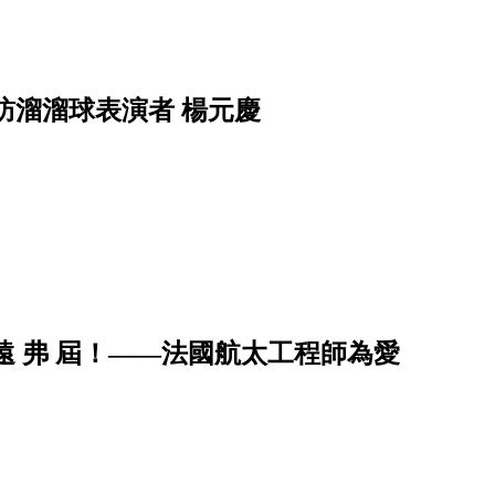
訪溜溜球表演者 楊元慶
遠 弗 屆！——法國航太工程師為愛