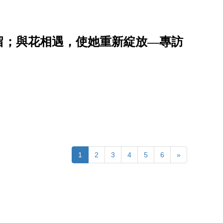
留；與花相遇，使她重新綻放—專訪
1
2
3
4
5
6
»