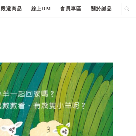
嚴選商品
線上DM
會員專區
關於誠品