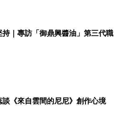
堅持｜專訪「御鼎興醬油」第三代職
蕊談《來自雲間的尼尼》創作心境