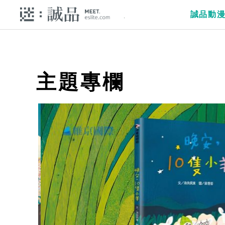
誠品動
主題專欄