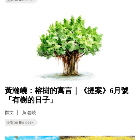
黃瀚嶢：榕樹的寓言｜《提案》6月號
「有樹的日子」
撰文
黃瀚嶢
提案on the desk