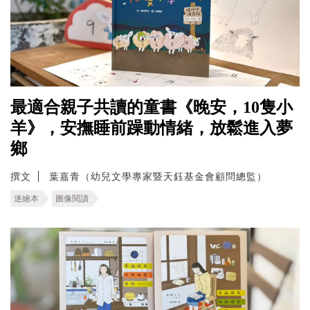
最適合親子共讀的童書《晚安，10隻小
羊》，安撫睡前躁動情緒，放鬆進入夢
鄉
撰文
葉嘉青（幼兒文學專家暨天鈺基金會顧問總監）
迷繪本
圖像閱讀