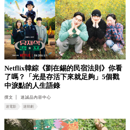
Netflix韓綜《劉在錫的民宿法則》你看
了嗎？「光是存活下來就足夠」5個戳
中淚點的人生語錄
撰文
迷誠品內容中心
迷電影
迷韓劇