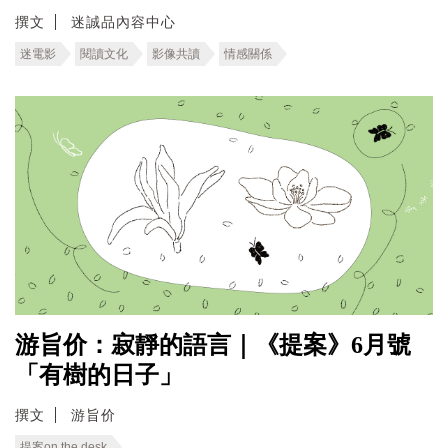
撰文
迷誠品內容中心
迷電影
閱讀文化
影像共讀
情感關係
游旨价：寂靜的語言｜《提案》6月號
「有樹的日子」
撰文
游旨价
提案on the desk