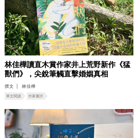
林佳樺讀直木賞作家井上荒野新作《猛
獸們》，尖銳筆觸直擊婚姻真相
撰文
林佳樺
華文閱讀
作家書評