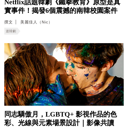
Netflix話題韓劇《鐵拳教育》原型是真
實事件！揭發6個震撼的南韓校園案件
撰文
美麗佳人（Nic）
迷韓劇
同志驕傲月，LGBTQ+ 影視作品的色
彩、光線與元素場景設計｜影像共讀