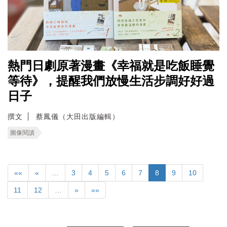
熱門日劇原著漫畫《幸福就是吃飯睡覺
等待》，提醒我們放慢生活步調好好過
日子
撰文
蔡鳳儀（大田出版編輯）
圖像閱讀
««
«
…
3
4
5
6
7
8
9
10
11
12
…
»
»»