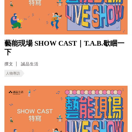
藝能現場 SHOW CAST｜T.A.B.歇睏一
下
撰文
誠品生活
人物專訪