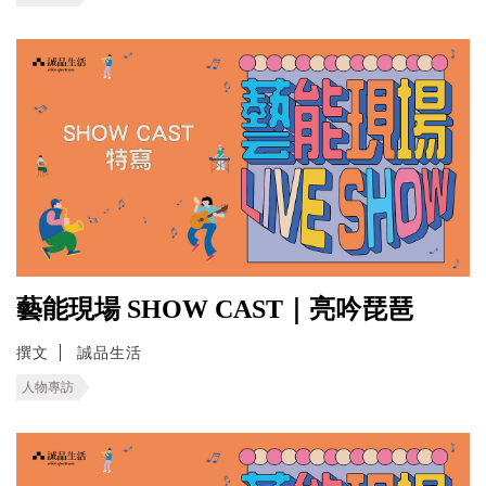
藝能現場 SHOW CAST｜亮吟琵琶
撰文
誠品生活
人物專訪