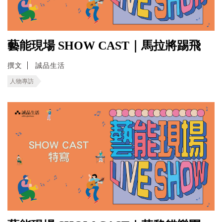
藝能現場 SHOW CAST｜馬拉將踢飛
撰文
誠品生活
人物專訪