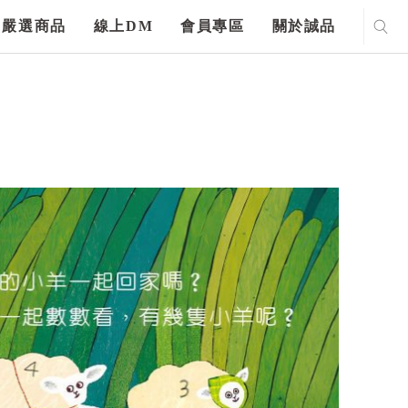
嚴選商品
線上DM
會員專區
關於誠品