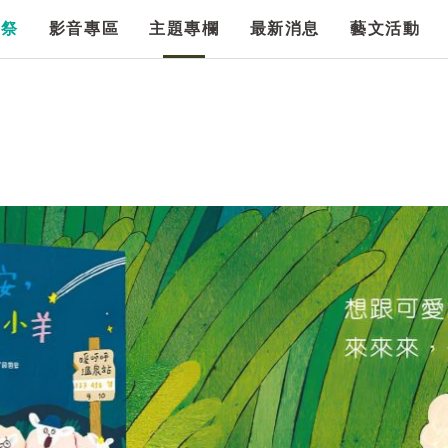
漫祭
影音專區
主題專欄
最新消息
藝文活動