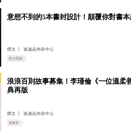
意想不到的5本書封設計！顛覆你對書本
撰文
迷誠品內容中心
華文閱讀
浪浪百則故事募集！李瑾倫《一位溫柔善良
典再版
撰文
迷誠品內容中心
迷繪本