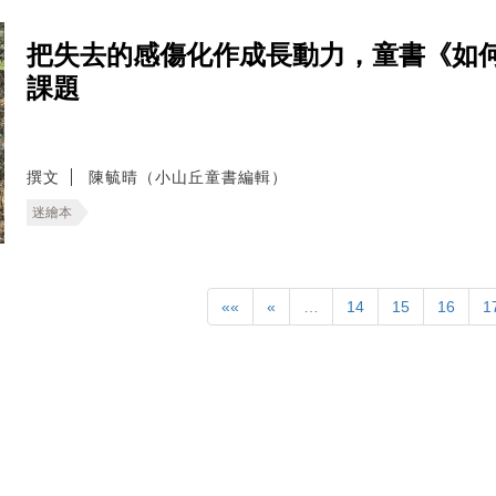
把失去的感傷化作成長動力，童書《如
課題
撰文
陳毓晴（小山丘童書編輯）
迷繪本
««
«
…
14
15
16
1