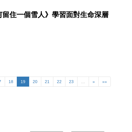
何留住一個雪人》學習面對生命深層
7
18
19
20
21
22
23
…
»
»»