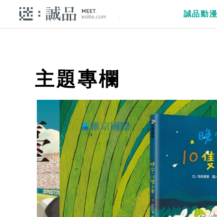
誠品動
主題專欄