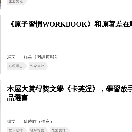
旅遊文化
《原子習慣WORKBOOK》和原著差
撰文
瓦基（閱讀前哨站）
心理勵志
作家書評
本屋大賞得獎文學《卡芙涅》，學習放
品選書
撰文
陳曉唯（作家）
華文閱讀
誠品選書
作家書評