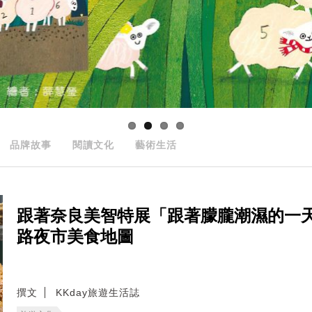
品牌故事
閱讀文化
藝術生活
跟著奈良美智特展「跟著朦朧潮濕的一
路夜市美食地圖
撰文
KKday旅遊生活誌