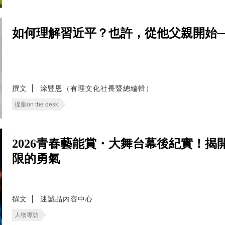
如何理解習近平？也許，從他父親開始──The Part
撰文
涂豐恩（有理文化社長暨總編輯）
提案on the desk
2026青春藝能賞・大舞台幕後紀實！
限的勇氣
撰文
迷誠品內容中心
人物專訪