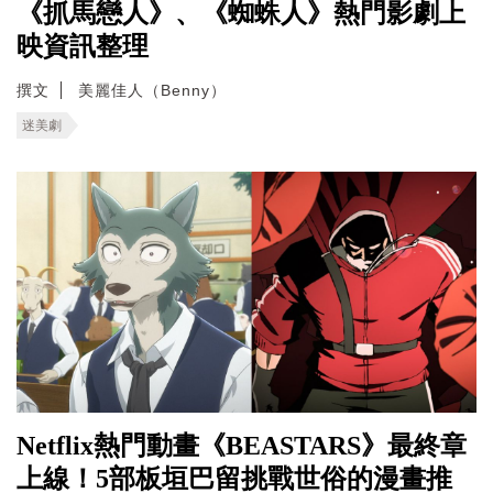
《抓馬戀人》、《蜘蛛人》熱門影劇上
映資訊整理
撰文
美麗佳人（Benny）
迷美劇
Netflix熱門動畫《BEASTARS》最終章
上線！5部板垣巴留挑戰世俗的漫畫推