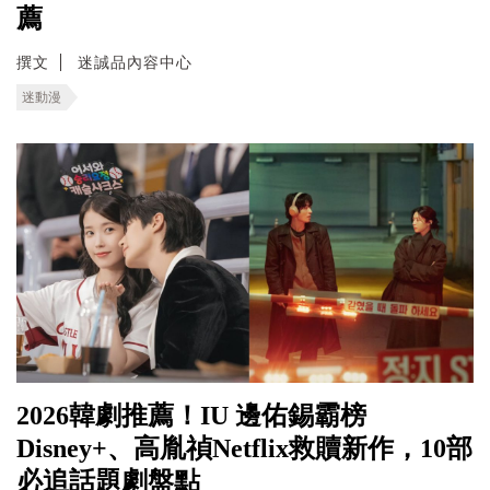
薦
撰文
迷誠品內容中心
迷動漫
2026韓劇推薦！IU 邊佑錫霸榜
Disney+、高胤禎Netflix救贖新作，10部
必追話題劇盤點