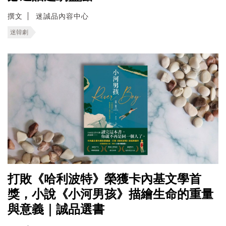
撰文
迷誠品內容中心
迷韓劇
打敗《哈利波特》榮獲卡內基文學首
獎，小說《小河男孩》描繪生命的重量
與意義｜誠品選書