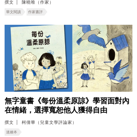
撰文
陳曉唯（作家）
華文閱讀
作家書評
無字童書《每份溫柔原諒》學習面對內
在情緒，選擇寬恕他人獲得自由
撰文
柯倩華（兒童文學評論家）
迷繪本