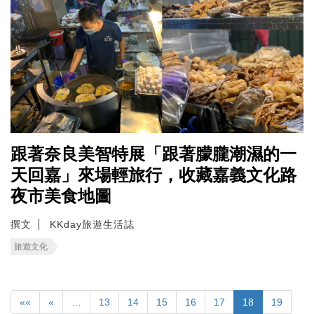
跟著奈良美智特展「跟著朦朧潮濕的一
天回嘉」來場輕旅行，收藏嘉義文化路
夜市美食地圖
撰文
KKday旅遊生活誌
旅遊文化
««
«
…
13
14
15
16
17
18
19