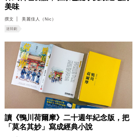
美味
撰文
美麗佳人（Nic）
迷韓劇
讀《鴨川荷爾摩》二十週年紀念版，把
「莫名其妙」寫成經典小說