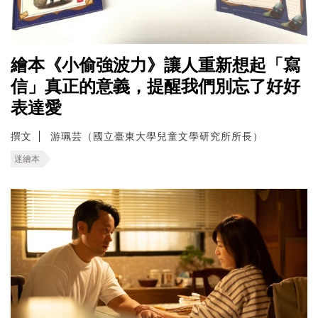
繪本《小偷強波力》讓人重新想起「寫
信」真正的意義，提醒我們別忘了好好
表達愛
撰文
游珮芸（國立臺東大學兒童文學研究所所長）
迷繪本