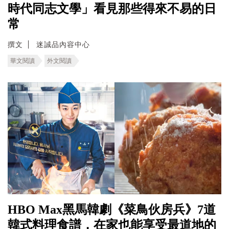
時代同志文學」看見那些得來不易的日
常
撰文
迷誠品內容中心
華文閱讀
外文閱讀
HBO Max黑馬韓劇《菜鳥伙房兵》7道
韓式料理食譜，在家也能享受最道地的