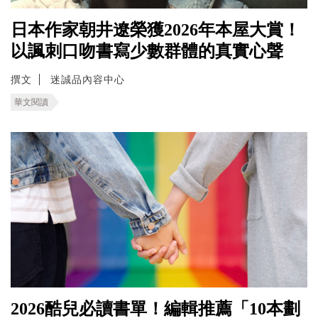
日本作家朝井遼榮獲2026年本屋大賞！
以諷刺口吻書寫少數群體的真實心聲
撰文
迷誠品內容中心
華文閱讀
2026酷兒必讀書單！編輯推薦「10本劃