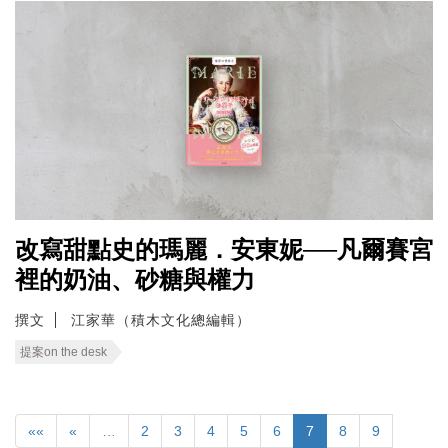
改寫甜點史的瑪麗．安東妮──凡爾賽宮
裡的奶油、砂糖與權力
撰文
江家華（積木文化總編輯）
提案on the desk
««
«
…
2
3
4
5
6
7
8
9