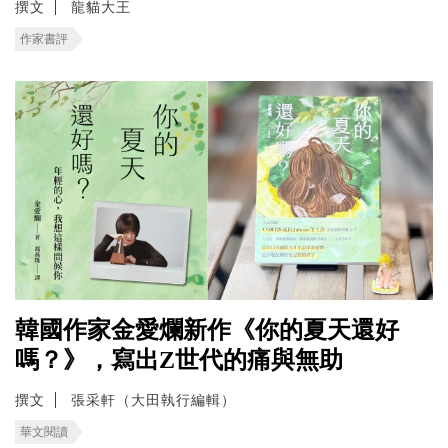
撰文
龍貓大王
作家書評
韓國作家金愛爛新作《你的夏天還好
嗎？》，寫出Z世代的痛與無助
撰文
張采軒（大田執行編輯）
華文閱讀