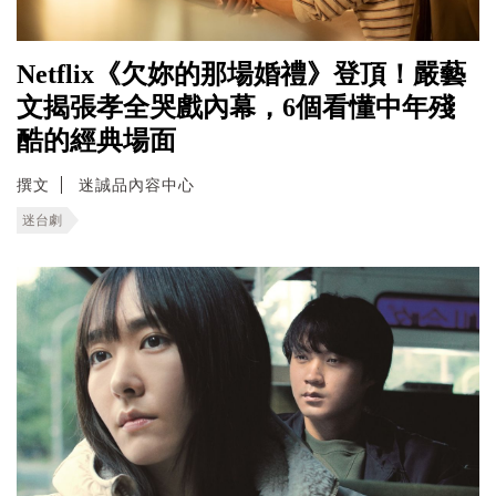
Netflix《欠妳的那場婚禮》登頂！嚴藝
文揭張孝全哭戲內幕，6個看懂中年殘
酷的經典場面
撰文
迷誠品內容中心
迷台劇