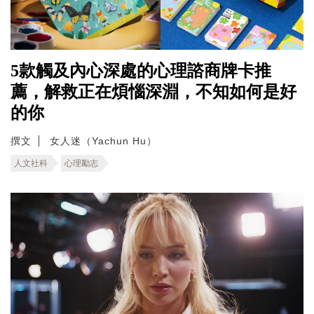
5款觸及內心深處的心理諮商牌卡推
薦，解救正在煩惱深淵，不知如何是好
的你
撰文
女人迷（Yachun Hu）
人文社科
心理勵志