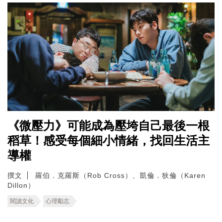
《微壓力》可能成為壓垮自己最後一根
稻草！感受每個細小情緒，找回生活主
導權
撰文
羅伯．克羅斯（Rob Cross）、凱倫．狄倫（Karen
Dillon）
閱讀文化
心理勵志