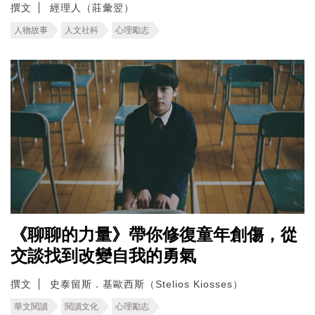
撰文
經理人（莊彙翌）
人物故事
人文社科
心理勵志
《聊聊的力量》帶你修復童年創傷，從
交談找到改變自我的勇氣
撰文
史泰留斯．基歐西斯（Stelios Kiosses）
華文閱讀
閱讀文化
心理勵志