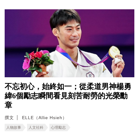
不忘初心，始終如一；從柔道男神楊勇
緯6個勵志瞬間看見刻苦耐勞的光榮勳
章
撰文
ELLE（Allie Hsieh）
人物故事
人文社科
心理勵志