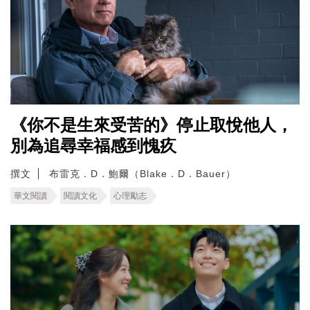
《你不是生來受苦的》停止取悅他人，
別為追尋幸福感到愧疚
撰文
布雷克．D．鮑爾（Blake．D．Bauer）
華文閱讀
閱讀文化
心理勵志