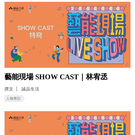
藝能現場 SHOW CAST｜林宥丞
撰文
誠品生活
人物專訪