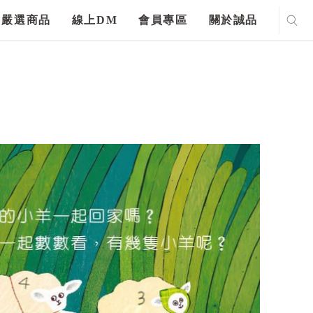
嚴選商品
線上DM
會員專區
關於誠品