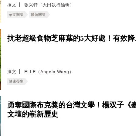
撰文
張采軒（大田執行編輯）
華文閱讀
圖像閱讀
抗老超級食物芝麻葉的5大好處！有效
撰文
ELLE（Angela Wang）
健康養生
勇奪國際布克獎的台灣文學！楊双子《
文壇的嶄新歷史