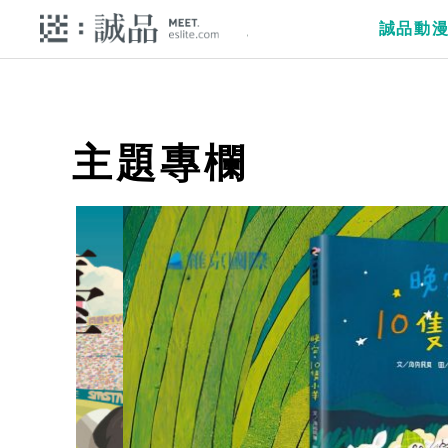
誠品動
主題專欄