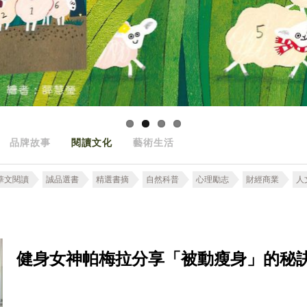
品牌故事
閱讀文化
藝術生活
華文閱讀
誠品選書
精選書摘
自然科普
心理勵志
財經商業
人
健身女神帕梅拉分享「被動瘦身」的秘