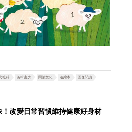
文社科
編輯書房
閱讀文化
迷繪本
圖像閱讀
訣！改變日常習慣維持健康好身材