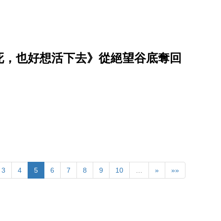
死，也好想活下去》從絕望谷底奪回
3
4
5
6
7
8
9
10
…
»
»»