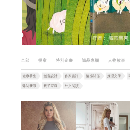
全部
提案
特別企畫
誠品專欄
人物故事
健康養生
創意設計
作家書評
情感關係
推理文學
雜誌新訊
親子家庭
外文閱讀