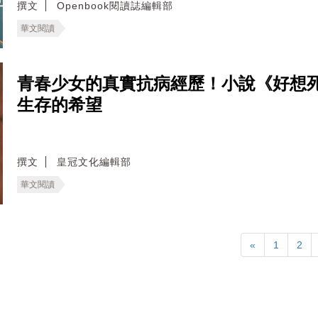
撰文
Openbook閱讀誌編輯部
華文閱讀
青春少女的真實抗病經歷！小說《好想
生存的希望
撰文
皇冠文化編輯部
華文閱讀
«
1
2