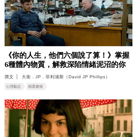
《你的人生，他們六個說了算！》掌握
6種體內物質，解救深陷情緒泥沼的你
撰文
大衛．JP．菲利浦斯（David JP Phillips）
心理勵志
精選書摘