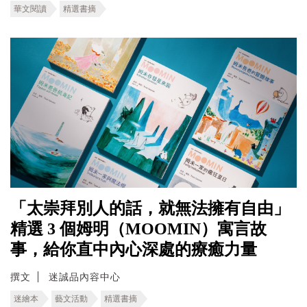
華文閱讀
精選書摘
「太崇拜別人的話，就無法擁有自由」
精選 3 個姆明（MOOMIN）寓言故
事，給你直中內心深處的療癒力量
撰文
迷誠品內容中心
迷繪本
藝文活動
精選書摘