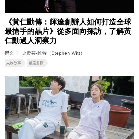
《黃仁勳傳：輝達創辦人如何打造全球
最搶手的晶片》從多面向採訪，了解黃
仁勳過人洞察力
撰文
史帝芬‧維特（Stephen Witt）
人物故事
精選書摘