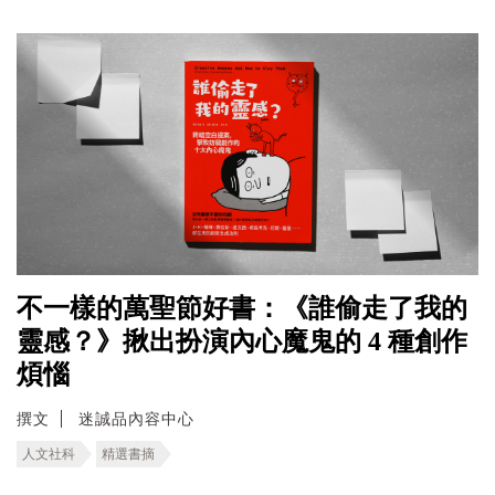
不一樣的萬聖節好書：《誰偷走了我的
靈感？》揪出扮演內心魔鬼的 4 種創作
煩惱
撰文
迷誠品內容中心
人文社科
精選書摘