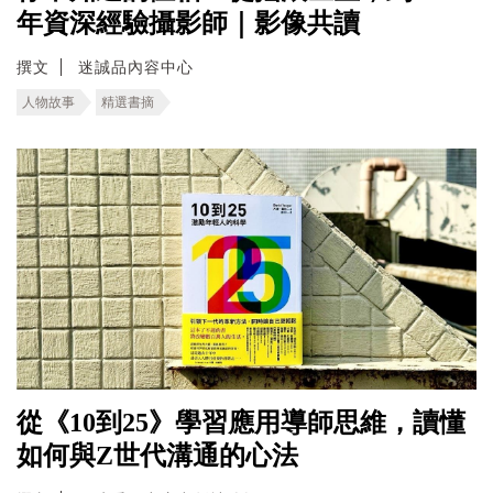
年資深經驗攝影師｜影像共讀
撰文
迷誠品內容中心
人物故事
精選書摘
從《10到25》學習應用導師思維，讀懂
如何與Z世代溝通的心法