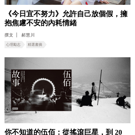
《今日宜不努力》允許自己放個假，擁
抱焦慮不安的內耗情緒
撰文
郝慧川
心理勵志
精選書摘
你不知道的伍佰：從搖滾巨星，到 20