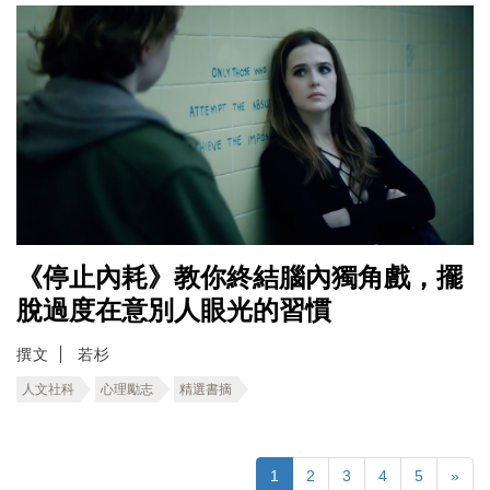
《停止內耗》教你終結腦內獨角戲，擺
脫過度在意別人眼光的習慣
撰文
若杉
人文社科
心理勵志
精選書摘
1
2
3
4
5
»