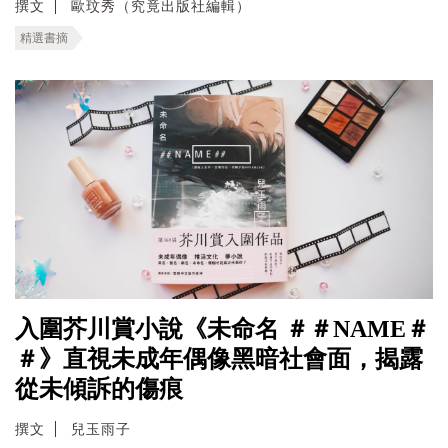
撰文
歐玟秀（究竟出版社編輯）
精選書摘
入圍芥川賞小說《未命名 ＃＃NAME＃
＃》直視未成年偶像黑暗社會面，揭露
從未傾訴的傷痕
撰文
兒玉雨子