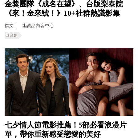
金獎團隊《成名在望》、台版梨泰院
《來！金來號！》10+社群熱議影集
撰文
迷誠品內容中心
迷台劇
七夕情人節電影推薦！5部必看浪漫片
單，帶你重新感受戀愛的美好