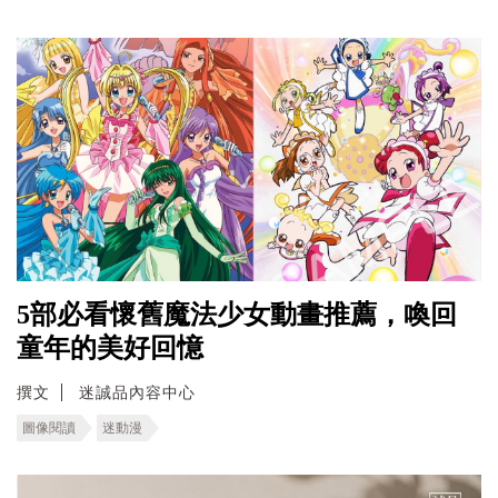
5部必看懷舊魔法少女動畫推薦，喚回
童年的美好回憶
撰文
迷誠品內容中心
圖像閱讀
迷動漫