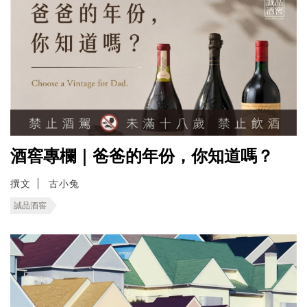
酒窖專欄｜爸爸的年份，你知道嗎？
撰文
古小兔
誠品酒窖