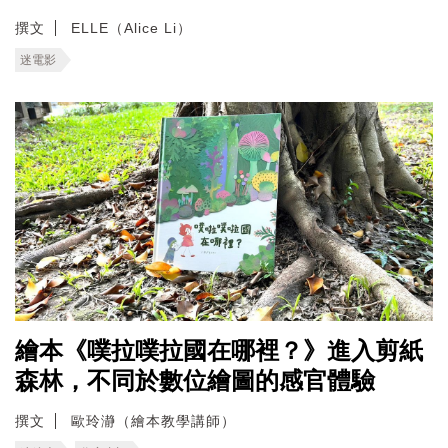
撰文
ELLE（Alice Li）
迷電影
繪本《噗拉噗拉國在哪裡？》進入剪紙
森林，不同於數位繪圖的感官體驗
撰文
歐玲瀞（繪本教學講師）