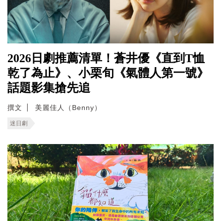
2026日劇推薦清單！蒼井優《直到T恤
乾了為止》、小栗旬《氣體人第一號》
話題影集搶先追
撰文
美麗佳人（Benny）
迷日劇