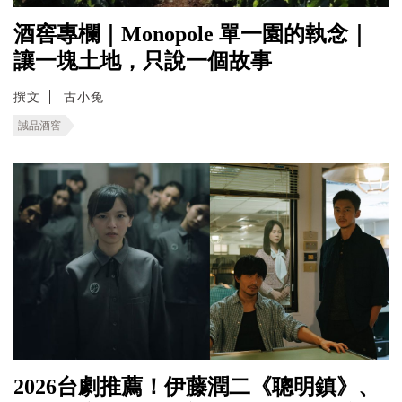
酒窖專欄｜Monopole 單一園的執念｜
讓一塊土地，只說一個故事
撰文
古小兔
誠品酒窖
2026台劇推薦！伊藤潤二《聰明鎮》、