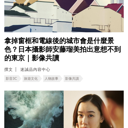
拿掉窗框和電線後的城市會是什麼景
色？日本攝影師安藤瑠美拍出意想不到
的東京｜影像共讀
撰文
迷誠品內容中心
影音3C
旅遊文化
人物故事
影像共讀