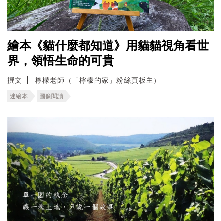
繪本《貓什麼都知道》用貓貓視角看世
界，領悟生命的可貴
撰文
檸檬老師（「檸檬的家」粉絲頁板主）
迷繪本
圖像閱讀