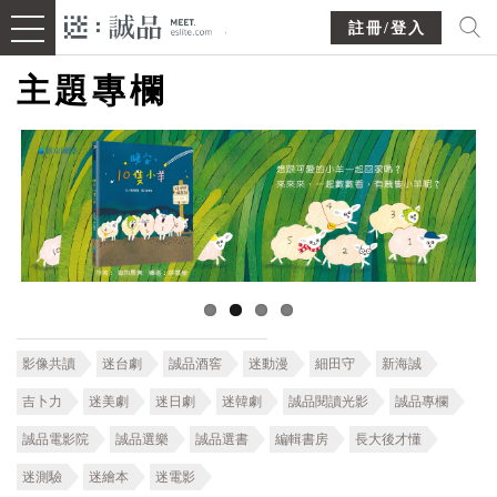
註冊/登入
主題專欄
影像共讀
迷台劇
誠品酒窖
迷動漫
細田守
新海誠
吉卜力
迷美劇
迷日劇
迷韓劇
誠品閱讀光影
誠品專欄
誠品電影院
誠品選樂
誠品選書
編輯書房
長大後才懂
迷測驗
迷繪本
迷電影