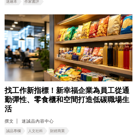
迷繪本
作家書評
找工作新指標！新幸福企業為員工從通
勤彈性、零食櫃和空間打造低碳職場生
活
撰文
迷誠品內容中心
誠品專欄
人文社科
財經商業