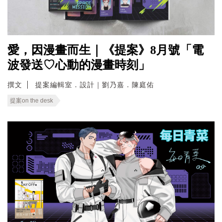
愛，因漫畫而生｜《提案》8月號「電
波發送♡心動的漫畫時刻」
撰文
提案編輯室．設計｜劉乃嘉．陳庭佑
提案on the desk