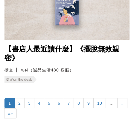
【書店人最近讀什麼】《擺脫無效親
密》
撰文
wei（誠品生活480 客服）
提案on the desk
1
2
3
4
5
6
7
8
9
10
…
»
»»