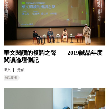
華文閱讀的複調之聲 ── 2019誠品年度
閱讀論壇側記
撰文
楚然
誠品專欄