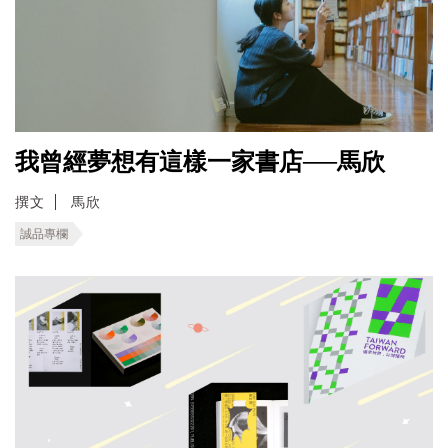
我曾經夢想有這樣一家書店──馬欣
撰文
馬欣
誠品專欄