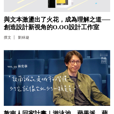
與文本激盪出了火花，成為理解之道──
創造設計新視角的O.OO設計工作室
撰文
劉秝緁
敦南人回家計畫｜游泳池、蘋果派、蘋