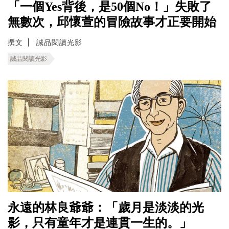
「一個Yes背後，是50個No！」失敗了
無數次，邱懷萱的冒險故事才正要開始
撰文
誠品閱讀光影
誠品閱讀光影
永遠的林良爺爺：「歲月是淡淡的光
影，只有童年才是連貫一生的。」