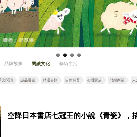
品牌故事
閱讀文化
藝術生活
華文閱讀
誠品選書
精選書摘
自然科普
心理勵志
財經商業
人
空降日本書店七冠王的小說《青瓷》，