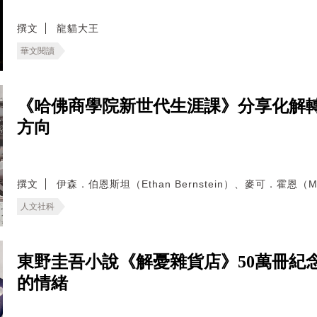
撰文
龍貓大王
華文閱讀
《哈佛商學院新世代生涯課》分享化解
方向
撰文
伊森．伯恩斯坦（Ethan Bernstein）、麥可．霍恩（Mic
人文社科
東野圭吾小說《解憂雜貨店》50萬冊紀
的情緒