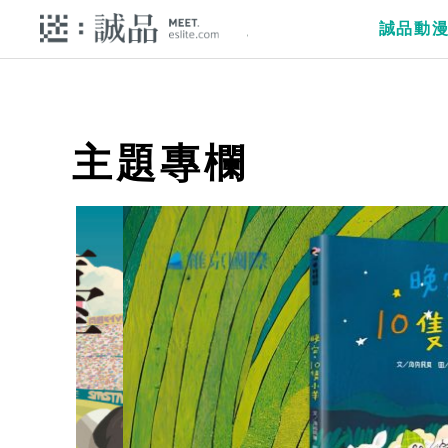
誠品動
主題專欄