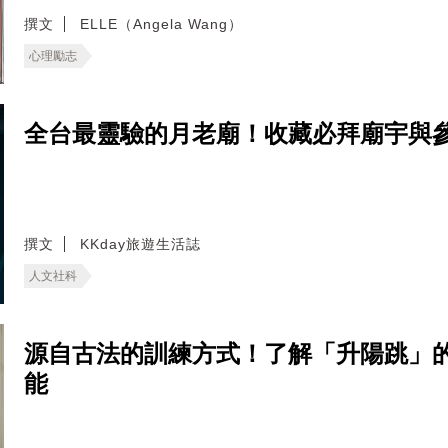
撰文
ELLE（Angela Wang）
心理勵志
全台最靈驗的月老廟！收藏必拜廟宇與
撰文
KKday旅遊生活誌
人文社科
源自古法的訓練方式！了解「升陽跳」
能