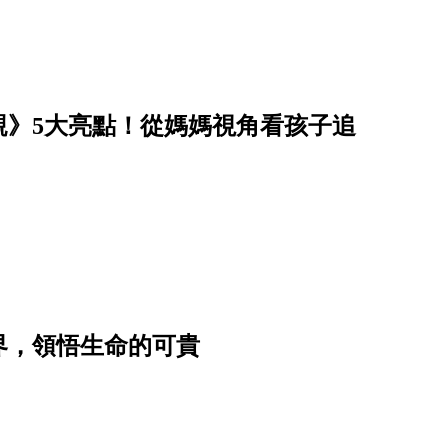
親》5大亮點！從媽媽視角看孩子追
界，領悟生命的可貴