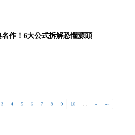
經典名作！6大公式拆解恐懼源頭
3
4
5
6
7
8
9
10
…
»
»»