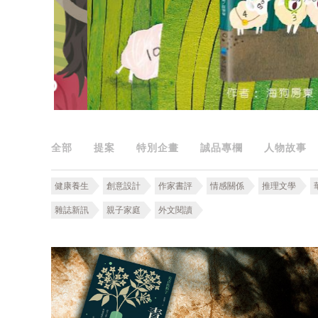
全部
提案
特別企畫
誠品專欄
人物故事
健康養生
創意設計
作家書評
情感關係
推理文學
雜誌新訊
親子家庭
外文閱讀