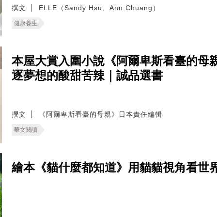
撰文
ELLE（Sandy Hsu、Ann Chuang）
健康養生
本屋大賞入圍小說《阿爾卑斯看臺的母
逐夢想的酸甜苦辣｜誠品選書
撰文
《阿爾卑斯看臺的母親》日本責任編輯
華文閱讀
繪本《貓什麼都知道》用貓貓視角看世