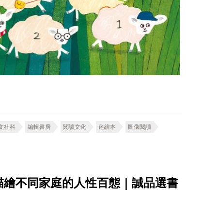
文社科
編輯書房
閱讀文化
迷繪本
圖像閱讀
描繪不同家庭的人性百態｜誠品選書