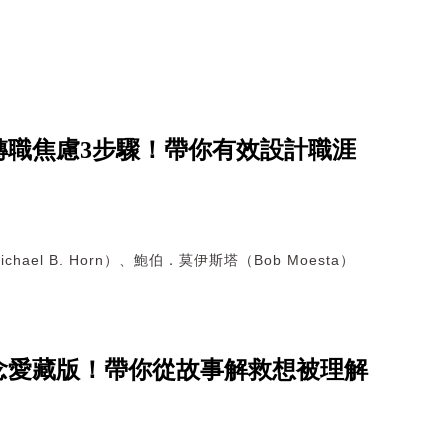
轉職焦慮3步驟！帶你有效設計職涯
hael B. Horn）、鮑伯．莫伊斯塔（Bob Moesta）
念愛藏版！帶你從故事解救想被理解