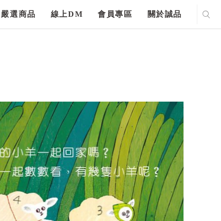
嚴選商品
線上DM
會員專區
關於誠品