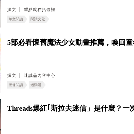
撰文
重點就在括號裡
華文閱讀
閱讀文化
5部必看懷舊魔法少女動畫推薦，喚回童
撰文
迷誠品內容中心
圖像閱讀
迷動漫
Threads爆紅｢斯拉夫迷信」是什麼