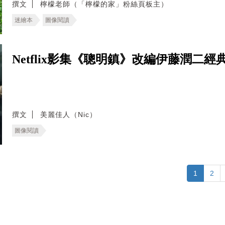
撰文
檸檬老師（「檸檬的家」粉絲頁板主）
迷繪本
圖像閱讀
Netflix影集《聰明鎮》改編伊藤潤二
撰文
美麗佳人（Nic）
圖像閱讀
1
2