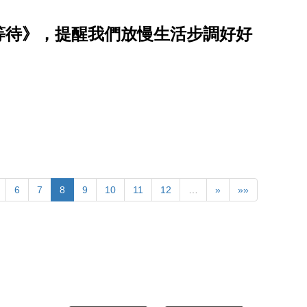
等待》，提醒我們放慢生活步調好好
6
7
8
9
10
11
12
…
»
»»