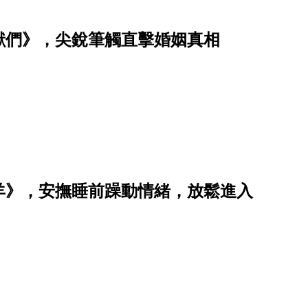
獸們》，尖銳筆觸直擊婚姻真相
羊》，安撫睡前躁動情緒，放鬆進入