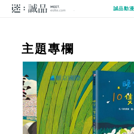
誠品動
主題專欄