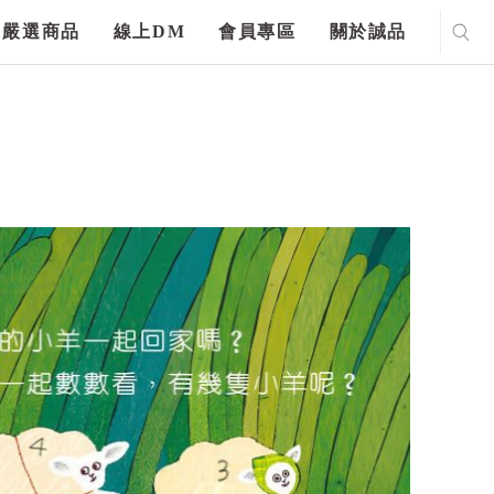
嚴選商品
線上DM
會員專區
關於誠品