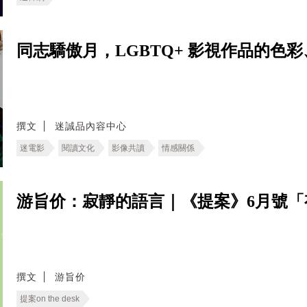
同志驕傲月，LGBTQ+ 影視作品的色
撰文
迷誠品內容中心
迷電影
閱讀文化
影像共讀
情感關係
游旨价：寂靜的語言｜《提案》6月號「
撰文
游旨价
提案on the desk