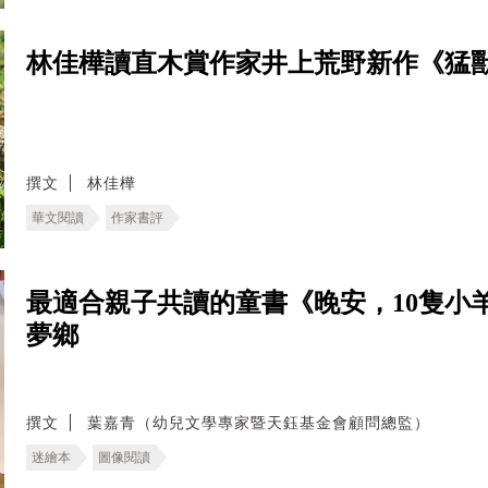
林佳樺讀直木賞作家井上荒野新作《猛
撰文
林佳樺
華文閱讀
作家書評
最適合親子共讀的童書《晚安，10隻小
夢鄉
撰文
葉嘉青（幼兒文學專家暨天鈺基金會顧問總監）
迷繪本
圖像閱讀