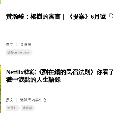
黃瀚嶢：榕樹的寓言｜《提案》6月號「
撰文
黃瀚嶢
提案on the desk
Netflix韓綜《劉在錫的民宿法則》你
戳中淚點的人生語錄
撰文
迷誠品內容中心
迷電影
迷韓劇