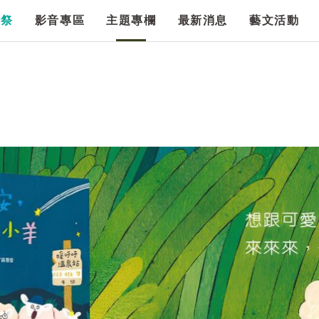
漫祭
影音專區
主題專欄
最新消息
藝文活動