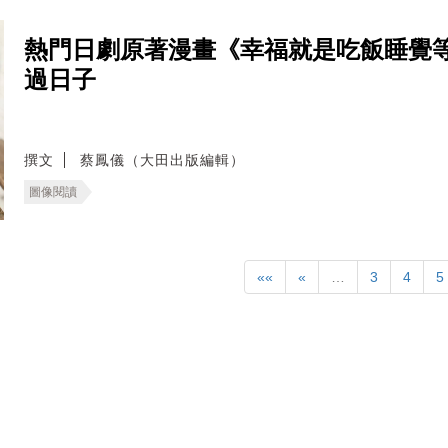
熱門日劇原著漫畫《幸福就是吃飯睡覺
過日子
撰文
蔡鳳儀（大田出版編輯）
圖像閱讀
««
«
…
3
4
5