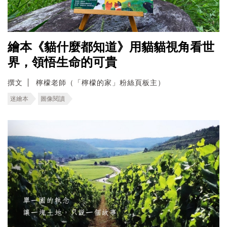
繪本《貓什麼都知道》用貓貓視角看世
界，領悟生命的可貴
撰文
檸檬老師（「檸檬的家」粉絲頁板主）
迷繪本
圖像閱讀