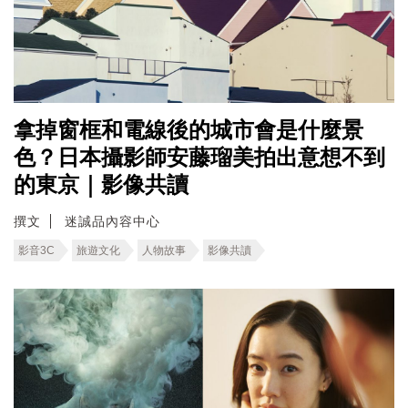
拿掉窗框和電線後的城市會是什麼景
色？日本攝影師安藤瑠美拍出意想不到
的東京｜影像共讀
撰文
迷誠品內容中心
影音3C
旅遊文化
人物故事
影像共讀