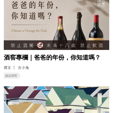
酒窖專欄｜爸爸的年份，你知道嗎？
撰文
古小兔
誠品酒窖