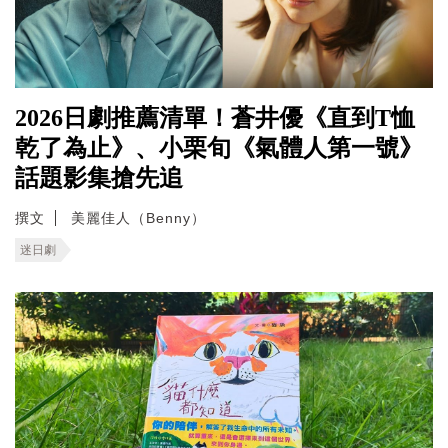
2026日劇推薦清單！蒼井優《直到T恤
乾了為止》、小栗旬《氣體人第一號》
話題影集搶先追
撰文
美麗佳人（Benny）
迷日劇