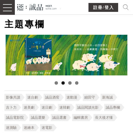
註冊/登入
主題專欄
影像共讀
迷台劇
誠品酒窖
迷動漫
細田守
新海誠
吉卜力
迷美劇
迷日劇
迷韓劇
誠品閱讀光影
誠品專欄
誠品電影院
誠品選樂
誠品選書
編輯書房
長大後才懂
迷測驗
迷繪本
迷電影