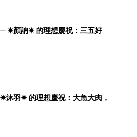
 ✷顏訥✷ 的理想慶祝：三五好
 ✷沐羽✷ 的理想慶祝：大魚大肉，