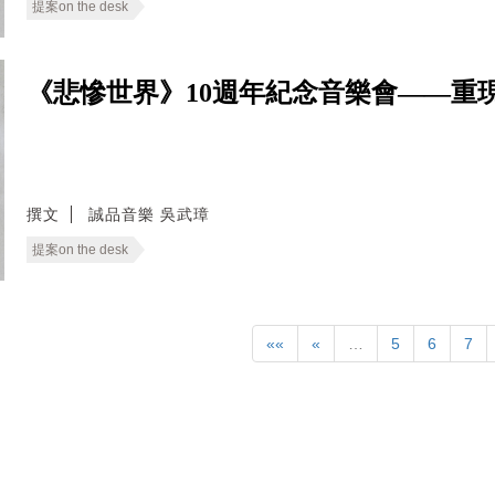
提案on the desk
《悲慘世界》10週年紀念音樂會——重
撰文
誠品音樂 吳武璋
提案on the desk
««
«
…
5
6
7