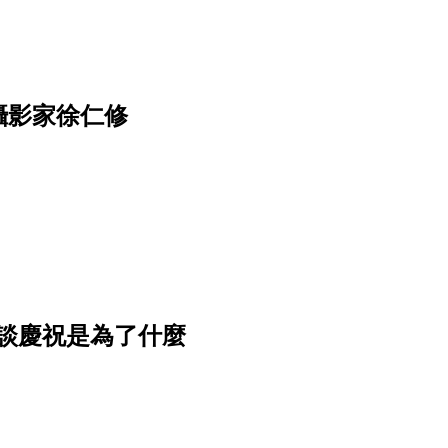
攝影家徐仁修
談慶祝是為了什麼