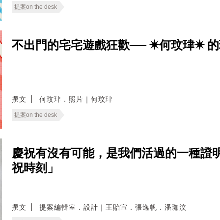
提案on the desk
不出門的宅宅遊戲狂歡── ✷何玟珒✷ 
撰文
何玟珒．照片｜何玟珒
提案on the desk
慶祝有沒有可能，是我們活過的一種證明
祝時刻」
撰文
提案編輯室．設計｜王貽宣．張逸帆．潘珈汶