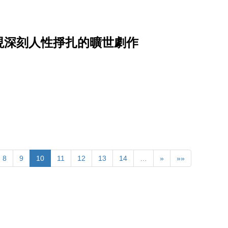
現深刻人性掙扎的曠世劇作
8
9
10
11
12
13
14
…
»
»»