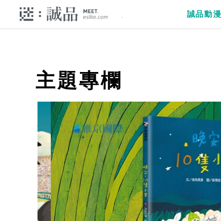
誠品動
主題專欄