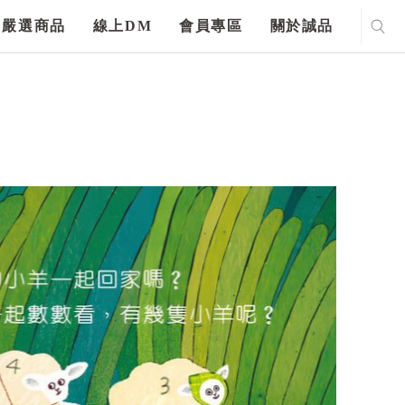
嚴選商品
線上DM
會員專區
關於誠品