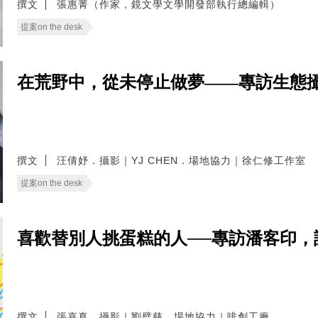
撰文
張惠菁（作家，鏡文學文學開發部執行總編輯）
提案on the desk
在荒野中，從未停止做夢——專訪生態
撰文
汪倩妤．攝影｜YJ CHEN．場地協力｜徐仁修工作室
提案on the desk
喜歡替別人挑蛋糕的人──專訪潘客印，
撰文
張嘉真．攝影｜劉璧慈．場地協力｜啡創工廠