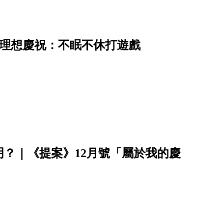
的理想慶祝：不眠不休打遊戲
？｜《提案》12月號「屬於我的慶