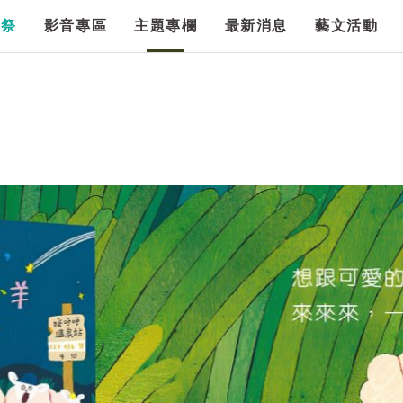
漫祭
影音專區
主題專欄
最新消息
藝文活動