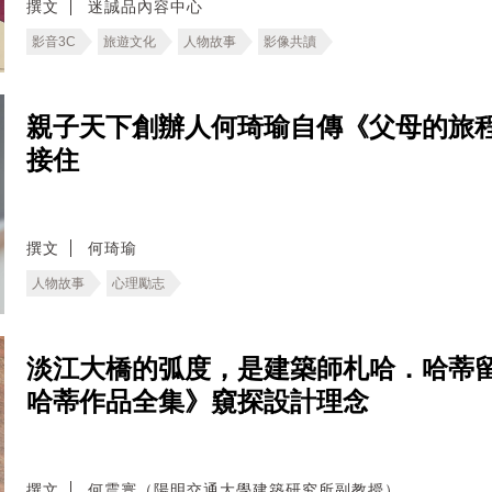
撰文
迷誠品內容中心
影音3C
旅遊文化
人物故事
影像共讀
親子天下創辦人何琦瑜自傳《父母的旅
接住
撰文
何琦瑜
人物故事
心理勵志
淡江大橋的弧度，是建築師札哈．哈蒂
哈蒂作品全集》窺探設計理念
撰文
何震寰（陽明交通大學建築研究所副教授）