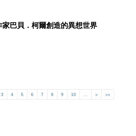
作家巴貝．柯爾創造的異想世界
3
4
5
6
7
8
9
10
…
»
»»