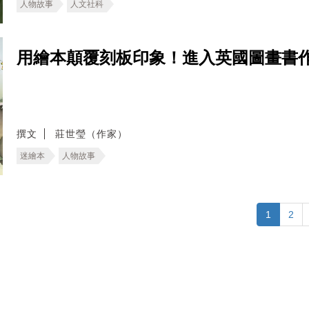
人物故事
人文社科
用繪本顛覆刻板印象！進入英國圖畫書
撰文
莊世瑩（作家）
迷繪本
人物故事
1
2