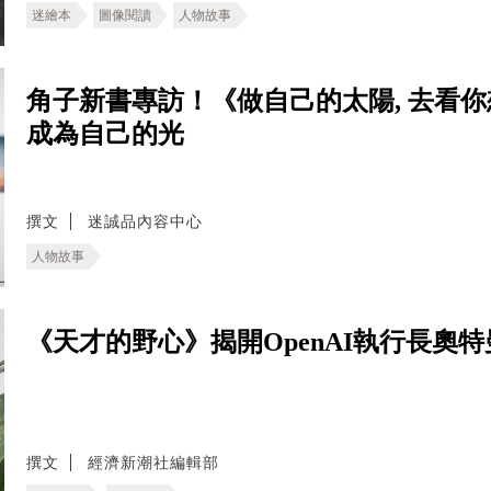
迷繪本
圖像閱讀
人物故事
角子新書專訪！《做自己的太陽, 去看
成為自己的光
撰文
迷誠品內容中心
人物故事
《天才的野心》揭開OpenAI執行長奧特曼
撰文
經濟新潮社編輯部