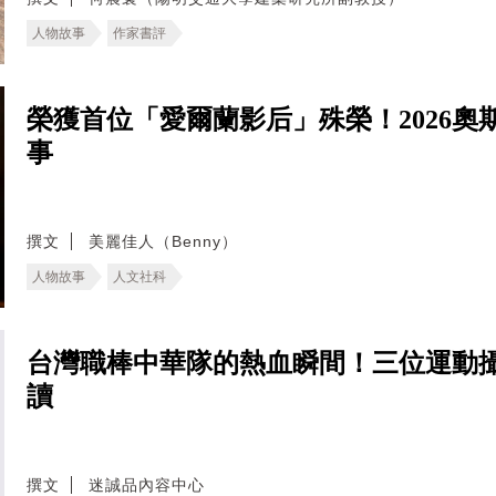
人物故事
作家書評
榮獲首位「愛爾蘭影后」殊榮！2026奧
事
撰文
美麗佳人（Benny）
人物故事
人文社科
台灣職棒中華隊的熱血瞬間！三位運動
讀
撰文
迷誠品內容中心