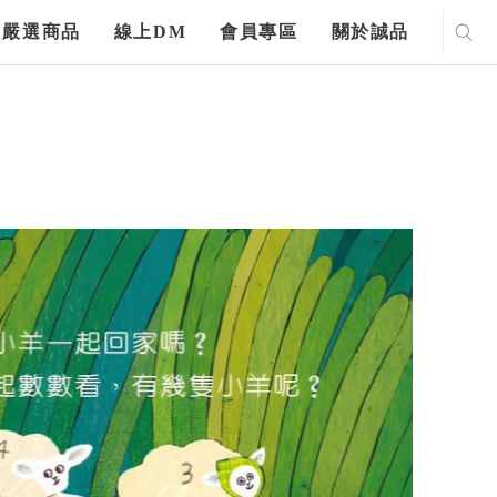
嚴選商品
線上DM
會員專區
關於誠品