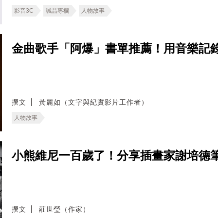
影音3C
誠品專欄
人物故事
金曲歌手「阿爆」書單推薦！用音樂記
撰文
黃麗如（文字與紀實影片工作者）
人物故事
小熊維尼一百歲了！分享插畫家謝培德
撰文
莊世瑩（作家）