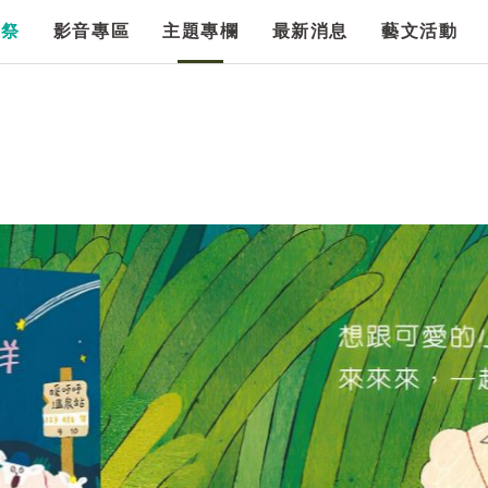
漫祭
影音專區
主題專欄
最新消息
藝文活動