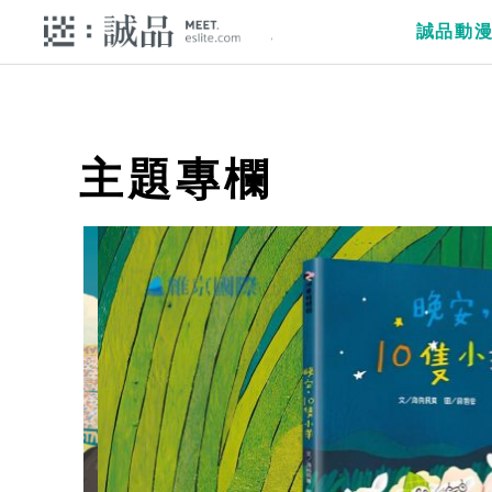
誠品動
主題專欄