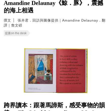
Amandine Delaunay《鯨．豚》，震撼
的海上相遇
撰文
張卉君．回訪與圖像提供｜Amandine Delaunay．翻
譯｜詹文碩
提案on the desk
跨界讀本：跟著馬諦斯，感受事物的韻