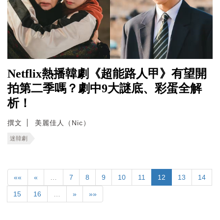
Netflix熱播韓劇《超能路人甲》有望開
拍第二季嗎？劇中9大謎底、彩蛋全解
析！
撰文
美麗佳人（Nic）
迷韓劇
««
«
…
7
8
9
10
11
12
13
14
15
16
…
»
»»