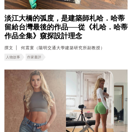
淡江大橋的弧度，是建築師札哈．哈蒂
留給台灣最後的作品──從《札哈．哈蒂
作品全集》窺探設計理念
撰文
何震寰（陽明交通大學建築研究所副教授）
人物故事
作家書評