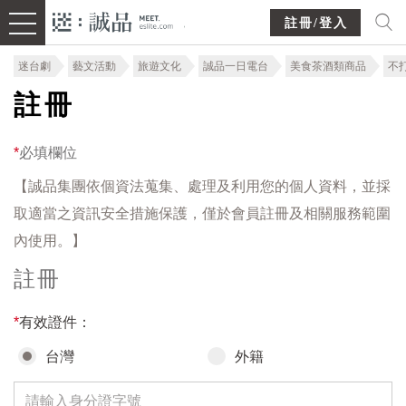
註冊/登入
迷台劇
藝文活動
旅遊文化
誠品一日電台
美食茶酒類商品
不
註冊
*
必填欄位
【誠品集團依個資法蒐集、處理及利用您的個人資料，並採
取適當之資訊安全措施保護，僅於會員註冊及相關服務範圍
內使用。】
註冊
*
有效證件：
台灣
外籍